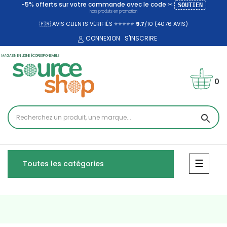
-5% offerts sur votre commande avec le code ✂
SOUTIEN
hors produits en promotion
🇫🇷 AVIS CLIENTS VÉRIFIÉS ⭐⭐⭐⭐⭐
9.7
/10 (4076
AVIS)
CONNEXION
S'INSCRIRE
MAGASIN EN LIGNE ÉCORESPONSABLE
0
search
Bascul
☰
Toutes les catégories