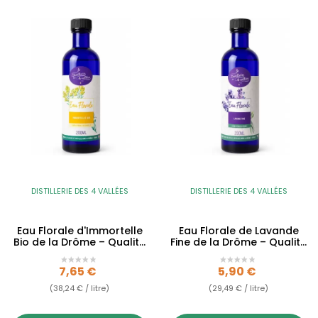
DISTILLERIE DES 4 VALLÉES
DISTILLERIE DES 4 VALLÉES
Eau Florale d'Immortelle
Eau Florale de Lavande
Bio de la Drôme – Qualité
Fine de la Drôme – Qualité
Alimentaire
Alimentaire
Prix
Prix
7,65 €
5,90 €
(38,24 € / litre)
(29,49 € / litre)