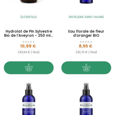
ÉLO'DISTILLE
DISTILLERIE SAINT-HILAIRE
Hydrolat de Pin Sylvestre
Eau florale de fleur
Bio de l'Aveyron - 250 ml -
d'oranger BIO
Qualité...
Prix
Prix
10,99 €
8,55 €
(43,93 € / litre)
(42,72 € / litre)