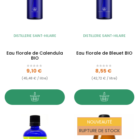
DISTILLERIE SAINT-HILAIRE
DISTILLERIE SAINT-HILAIRE
Eau florale de Calendula
Eau florale de Bleuet BIO
BIO
Prix
Prix
9,10 €
8,55 €
(45,48 € / litre)
(42,72 € / litre)
NOUVEAUTÉ
RUPTURE DE STOCK