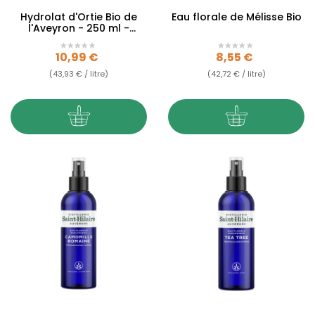
Hydrolat d'Ortie Bio de
Eau florale de Mélisse Bio
l'Aveyron - 250 ml -
Qualité alimentaire
Prix
Prix
10,99 €
8,55 €
(43,93 € / litre)
(42,72 € / litre)