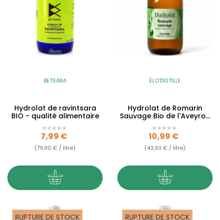
BETSARA
ÉLO'DISTILLE
Hydrolat de ravintsara
Hydrolat de Romarin
BIO - qualité alimentaire
Sauvage Bio de l'Aveyron
- 250 ml - Qualité...
Prix
Prix
7,99 €
10,99 €
(79,90 € / litre)
(43,93 € / litre)
RUPTURE DE STOCK
RUPTURE DE STOCK