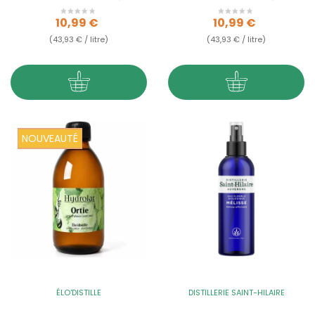
- 250 ml - Qualité...
250 ml - Qualité...
Prix
Prix
10,99 €
10,99 €
(43,93 € / litre)
(43,93 € / litre)
NOUVEAUTÉ
ÉLO'DISTILLE
DISTILLERIE SAINT-HILAIRE