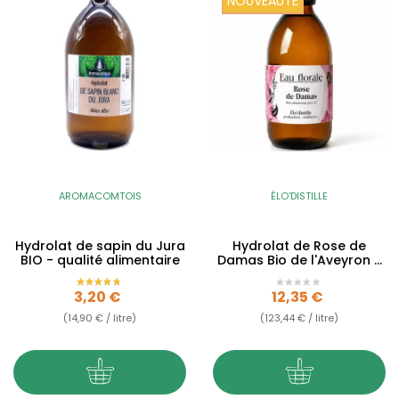
NOUVEAUTÉ
AROMACOMTOIS
ÉLO'DISTILLE
Hydrolat de sapin du Jura
Hydrolat de Rose de
BIO - qualité alimentaire
Damas Bio de l'Aveyron -
Eau florale Qualité...
Prix
Prix
3,20 €
12,35 €
(14,90 € / litre)
(123,44 € / litre)