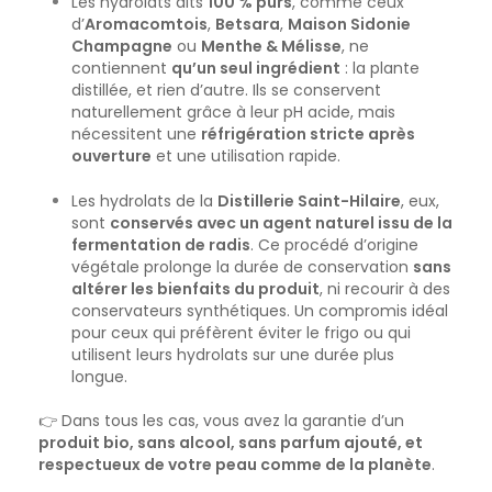
Les hydrolats dits
100 % purs
, comme ceux
d’
Aromacomtois
,
Betsara
,
Maison Sidonie
Champagne
ou
Menthe & Mélisse
, ne
contiennent
qu’un seul ingrédient
: la plante
distillée, et rien d’autre. Ils se conservent
naturellement grâce à leur pH acide, mais
nécessitent une
réfrigération stricte après
ouverture
et une utilisation rapide.
Les hydrolats de la
Distillerie Saint-Hilaire
, eux,
sont
conservés avec un agent naturel issu de la
fermentation de radis
. Ce procédé d’origine
végétale prolonge la durée de conservation
sans
altérer les bienfaits du produit
, ni recourir à des
conservateurs synthétiques. Un compromis idéal
pour ceux qui préfèrent éviter le frigo ou qui
utilisent leurs hydrolats sur une durée plus
longue.
👉 Dans tous les cas, vous avez la garantie d’un
produit bio, sans alcool, sans parfum ajouté, et
respectueux de votre peau comme de la planète
.