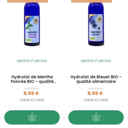
MENTHE ET MÉLISSE
MENTHE ET MÉLISSE
Hydrolat de Menthe
Hydrolat de Bleuet BIO -
Poivrée BIO - qualité
qualité alimentaire
alimentaire
Prix
Prix
8,99 €
8,99 €
(44,95 € / litre)
(44,95 € / litre)