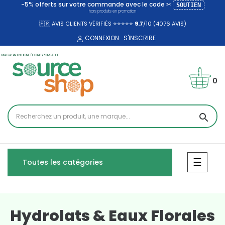
-5% offerts sur votre commande avec le code ✂
SOUTIEN
hors produits en promotion
🇫🇷 AVIS CLIENTS VÉRIFIÉS ⭐⭐⭐⭐⭐
9.7
/10 (4076
AVIS)
CONNEXION
S'INSCRIRE
MAGASIN EN LIGNE ÉCORESPONSABLE
0
search
Bascul
☰
Toutes les catégories
Hydrolats & Eaux Florales