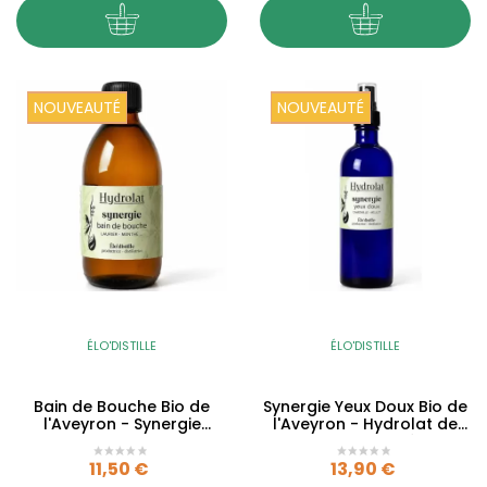
NOUVEAUTÉ
NOUVEAUTÉ
ÉLO'DISTILLE
ÉLO'DISTILLE
Bain de Bouche Bio de
Synergie Yeux Doux Bio de
l'Aveyron - Synergie
l'Aveyron - Hydrolat de
Hydrolats 6 Plantes -
Camomille & Mélilot
250ml
Prix
Prix
11,50 €
13,90 €