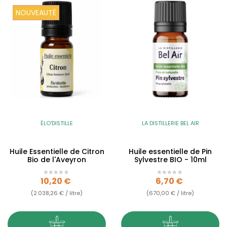
NOUVEAUTÉ
ÉLO'DISTILLE
LA DISTILLERIE BEL AIR
Huile Essentielle de Citron
Huile essentielle de Pin
Bio de l'Aveyron
Sylvestre BIO - 10ml
Prix
Prix
10,20 €
6,70 €
(2 038,26 € / litre)
(670,00 € / litre)