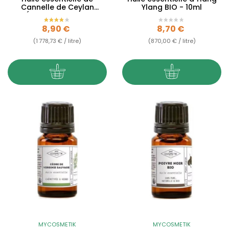
Cannelle de Ceylan
Ylang BIO - 10ml
Écorce BIO - 5ml
Prix
Prix
8,90 €
8,70 €
(1 778,73 € / litre)
(870,00 € / litre)
MYCOSMETIK
MYCOSMETIK