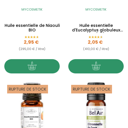
MYCOSMETIK
MYCOSMETIK
Huile essentielle de Niaouli
Huile essentielle
BIO
d'Eucalyptus globuleux
BIO (AB)
Prix
Prix
2,95 €
2,05 €
(295,00 € / litre)
(410,00 € / litre)
RUPTURE DE STOCK
RUPTURE DE STOCK