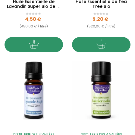
Huile Essentielle de
Huile Essentielle de Tea
Lavandin Super Bio de la
Tree Bio
Drôme
Prix
Prix
4,50 €
5,20 €
(450,00 € / litre)
(520,00 € / litre)
DISTILLERIE DES 4 VALLÉES
DISTILLERIE DES 4 VALLÉES