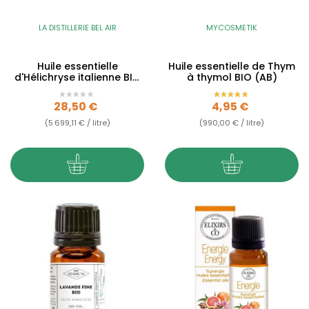
LA DISTILLERIE BEL AIR
MYCOSMETIK
Huile essentielle
Huile essentielle de Thym
d'Hélichryse italienne BIO
à thymol BIO (AB)
- Immortelle - 5ml
Prix
Prix
28,50 €
4,95 €
(5 699,11 € / litre)
(990,00 € / litre)