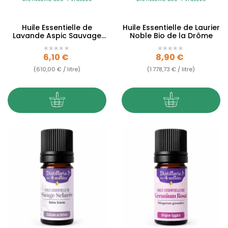
Huile Essentielle de
Huile Essentielle de Laurier
Lavande Aspic Sauvage
Noble Bio de la Drôme
Bio du Luberon
Prix
Prix
6,10 €
8,90 €
(610,00 € / litre)
(1 778,73 € / litre)