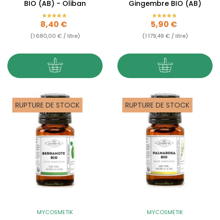
BIO (AB) - Oliban
Gingembre BIO (AB)
Prix
Prix
8,40 €
5,90 €
(1 680,00 € / litre)
(1 179,49 € / litre)
RUPTURE DE STOCK
RUPTURE DE STOCK
MYCOSMETIK
MYCOSMETIK