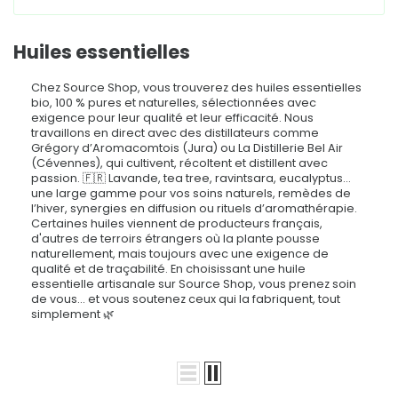
Huiles essentielles
Chez Source Shop, vous trouverez des huiles essentielles
bio, 100 % pures et naturelles, sélectionnées avec
exigence pour leur qualité et leur efficacité. Nous
travaillons en direct avec des distillateurs comme
Grégory d’Aromacomtois (Jura) ou La Distillerie Bel Air
(Cévennes), qui cultivent, récoltent et distillent avec
passion. 🇫🇷 Lavande, tea tree, ravintsara, eucalyptus…
une large gamme pour vos soins naturels, remèdes de
l’hiver, synergies en diffusion ou rituels d’aromathérapie.
Certaines huiles viennent de producteurs français,
d'autres de terroirs étrangers où la plante pousse
naturellement, mais toujours avec une exigence de
qualité et de traçabilité. En choisissant une huile
essentielle artisanale sur Source Shop, vous prenez soin
de vous… et vous soutenez ceux qui la fabriquent, tout
simplement 🌿