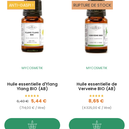
ANTI-GASPI !
RUPTURE DE STOCK
MYCOSMETIK
MYCOSMETIK
Huile essentielle d'Ylang
Huile essentielle de
Ylang BIO (AB)
Verveine BIO (AB)
Prix de base
Prix
Prix
5,44 €
8,65 €
6,40 €
(714,00 € / litre)
(4 325,00 € / litre)