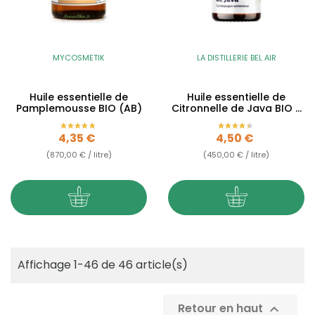
MYCOSMETIK
LA DISTILLERIE BEL AIR
Huile essentielle de
Huile essentielle de
Pamplemousse BIO (AB)
Citronnelle de Java BIO -
10ml
Prix
Prix
4,35 €
4,50 €
(870,00 € / litre)
(450,00 € / litre)
Affichage 1-46 de 46 article(s)
Retour en haut
