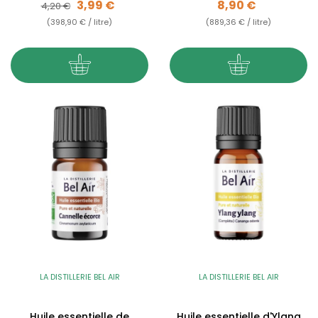
Prix de base
Prix
Prix
3,99 €
8,90 €
4,20 €
(398,90 € / litre)
(889,36 € / litre)
LA DISTILLERIE BEL AIR
LA DISTILLERIE BEL AIR
Huile essentielle de
Huile essentielle d'Ylang