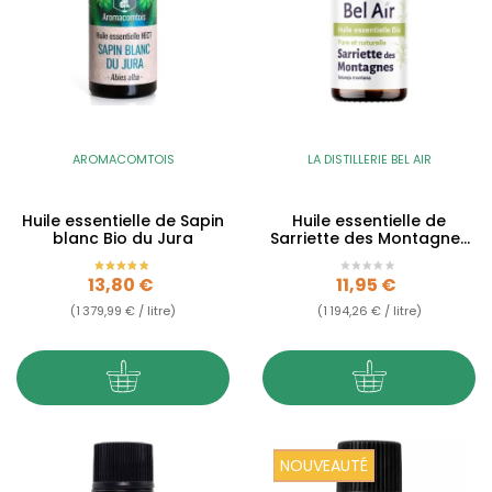
AROMACOMTOIS
LA DISTILLERIE BEL AIR
Huile essentielle de Sapin
Huile essentielle de
blanc Bio du Jura
Sarriette des Montagnes
BIO
Prix
Prix
13,80 €
11,95 €
(1 379,99 € / litre)
(1 194,26 € / litre)
NOUVEAUTÉ