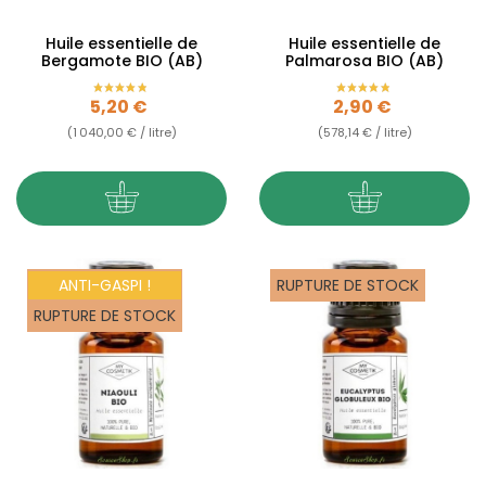
Huile essentielle de
Huile essentielle de
Bergamote BIO (AB)
Palmarosa BIO (AB)
Prix
Prix
5,20 €
2,90 €
(1 040,00 € / litre)
(578,14 € / litre)
ANTI-GASPI !
RUPTURE DE STOCK
RUPTURE DE STOCK