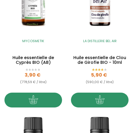
MYCOSMETIK
LA DISTILLERIE BEL AIR
Huile essentielle de
Huile essentielle de Clou
Cyprès BIO (AB)
de Girofle BIO - 10ml
Prix
Prix
3,90 €
5,90 €
(778,59 € / litre)
(590,00 € / litre)