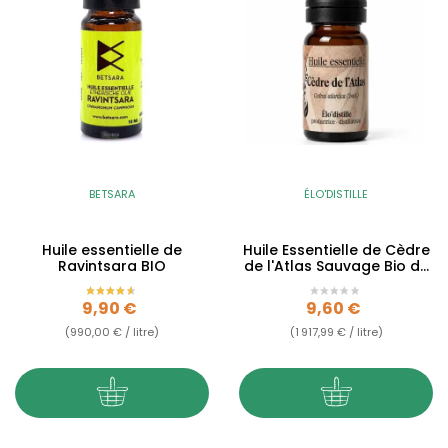
BETSARA
ÉLO'DISTILLE
Huile essentielle de
Huile Essentielle de Cèdre
Ravintsara BIO
de l'Atlas Sauvage Bio de
l'Aveyron
Prix
Prix
9,90 €
9,60 €
(990,00 € / litre)
(1 917,99 € / litre)