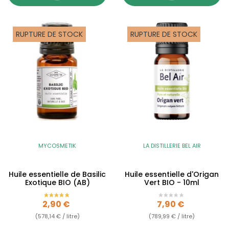
RUPTURE DE STOCK
RUPTURE DE STOCK
MYCOSMETIK
LA DISTILLERIE BEL AIR
Huile essentielle de Basilic
Huile essentielle d'Origan
Exotique BIO (AB)
Vert BIO - 10ml
Prix
Prix
2,90 €
7,90 €
(578,14 € / litre)
(789,99 € / litre)