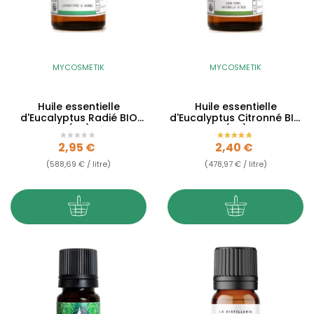
MYCOSMETIK
MYCOSMETIK
Huile essentielle
Huile essentielle
d'Eucalyptus Radié BIO
d'Eucalyptus Citronné BIO
(AB)
(AB)
Prix
Prix
2,95 €
2,40 €
(588,69 € / litre)
(478,97 € / litre)