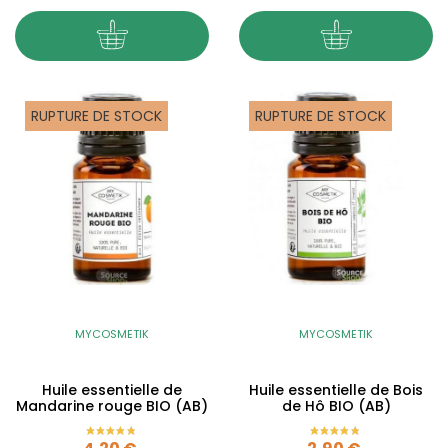
RUPTURE DE STOCK
RUPTURE DE STOCK
MYCOSMETIK
MYCOSMETIK
Huile essentielle de
Huile essentielle de Bois
Mandarine rouge BIO (AB)
de Hô BIO (AB)
Prix
Prix