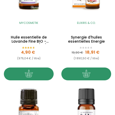
MYCOSMETIK
ELIXIRS & CO.
Huile essentielle de
Synergie d'huiles
Lavande Fine BIO -
essentielles Energie
Lavande vraie (AB)
Prix
Prix de base
Prix
4,90 €
18,91 €
19,90 €
(979,04 € / litre)
(1 890,50 € / litre)