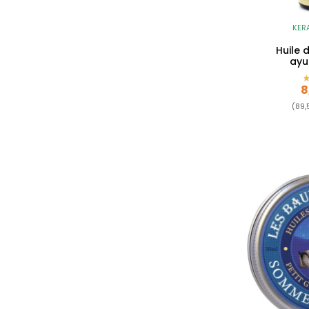
KER
Huile
ayu
P
8
(89,