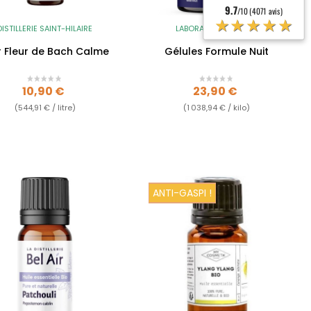
9.7
/10 (4071 avis)
★★★★★
DISTILLERIE SAINT-HILAIRE
LABORATOIRES ENOVA
xir Fleur de Bach Calme
Gélules Formule Nuit
Prix
Prix
10,90 €
23,90 €
(544,91 € / litre)
(1 038,94 € / kilo)
ANTI-GASPI !