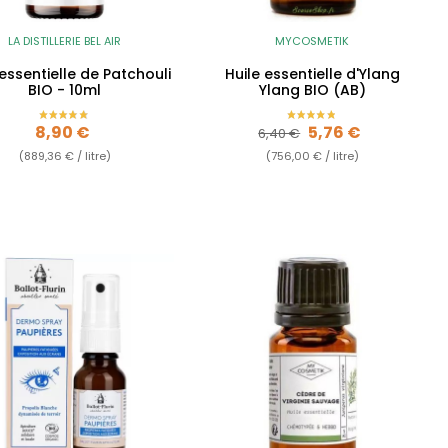
LA DISTILLERIE BEL AIR
MYCOSMETIK
 essentielle de Patchouli
Huile essentielle d'Ylang
BIO - 10ml
Ylang BIO (AB)
Prix
Prix de base
Prix
8,90 €
5,76 €
6,40 €
(889,36 € / litre)
(756,00 € / litre)