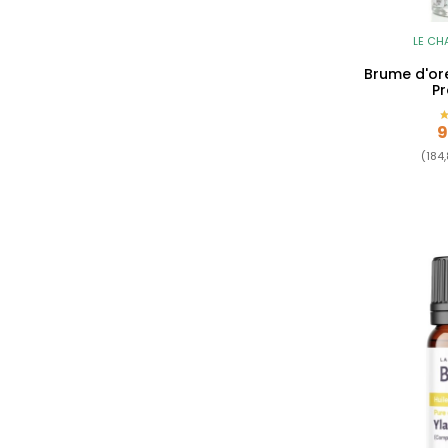
LE CH
Brume d'ore
P
P
9
(184,