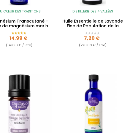
U CŒUR DES TRADITIONS
DISTILLERIE DES 4 VALLÉES
nésium Transcutané -
Huile Essentielle de Lavande
le de magnésium marin
Fine de Population de la
Drôme
Prix
Prix
14,99 €
7,20 €
(149,90 € / litre)
(720,00 € / litre)