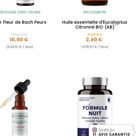
DISTILLERIE SAINT-HILAIRE
MYCOSMETIK
xir Fleur de Bach Peurs
Huile essentielle d'Eucalyptus
Citronné BIO (AB)
Prix
Prix
10,90 €
2,40 €
(544,91 € / litre)
(478,97 € / litre)