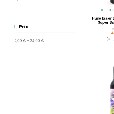
DISTILLER
Huile Essent
Super Bi
Prix
P
4
(450,
2,00 € - 24,00 €