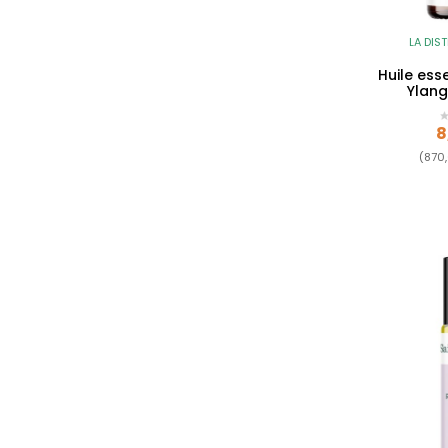
LA DIST
Huile ess
Ylang
P
8
(870,