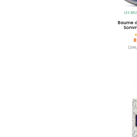
LES BA
Baume d
Somme
P
8
(296,