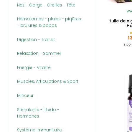
Nez - Gorge - Oreilles - Tête
WA
Hématomes - plaies - piqûres
Huile de ni
- brûlures & bobos
Ha
P
1
Digestion - Transit
(122,
Relaxation - Sommeil
Energie - Vitalité
Muscles, Articulations & Sport
Minceur
Stimulants - Libido -
Hormones
Système immunitaire