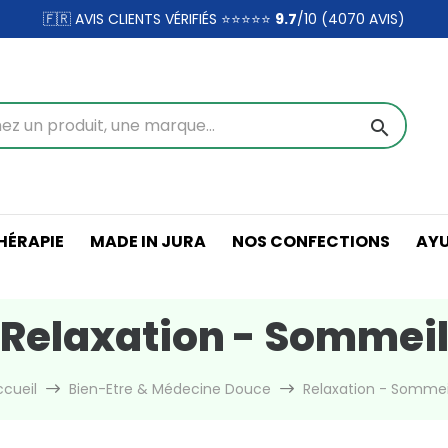
🇫🇷 AVIS CLIENTS VÉRIFIÉS ⭐⭐⭐⭐⭐
9.7
/10 (4070
AVIS)
search
ÉRAPIE
MADE IN JURA
NOS CONFECTIONS
AY
Relaxation - Sommei
ccueil
Bien-Etre & Médecine Douce
Relaxation - Sommei