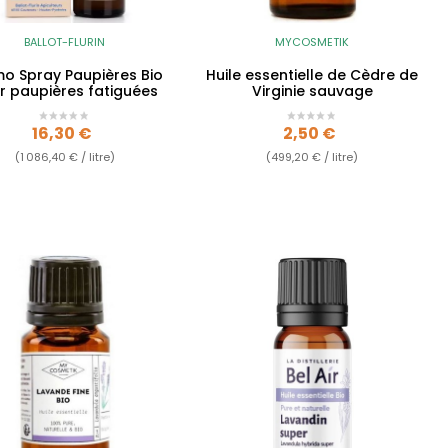
BALLOT-FLURIN
MYCOSMETIK
o Spray Paupières Bio
Huile essentielle de Cèdre de
r paupières fatiguées
Virginie sauvage
Prix
Prix
16,30 €
2,50 €
(1 086,40 € / litre)
(499,20 € / litre)