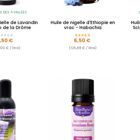
IE DES 4 VALLÉES
ielle de Lavandin
Huile de nigelle d'Ethiopie en
Huil
o de la Drôme
vrac - Habachia
Sc
rix
Prix
,50 €
6,50 €
00 € / litre)
(125,88 € / litre)