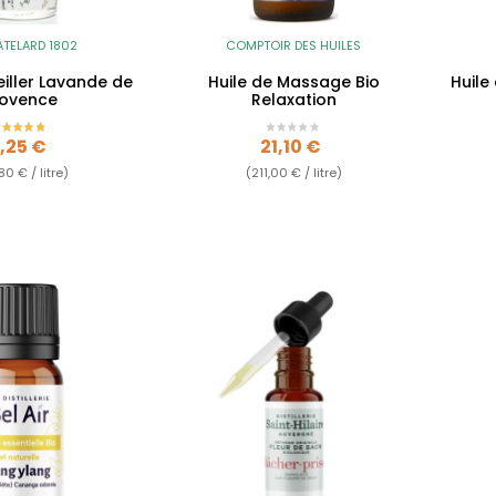
ATELARD 1802
COMPTOIR DES HUILES
iller Lavande de
Huile de Massage Bio
Huile
rovence
Relaxation
rix
Prix
,25 €
21,10 €
80 € / litre)
(211,00 € / litre)