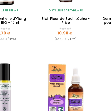
ILLERIE BEL AIR
DISTILLERIE SAINT-HILAIRE
entielle d'Ylang
Élixir Fleur de Bach Lâcher-
Derm
 BIO - 10ml
Prise
pou
rix
Prix
,70 €
10,90 €
00 € / litre)
(544,91 € / litre)