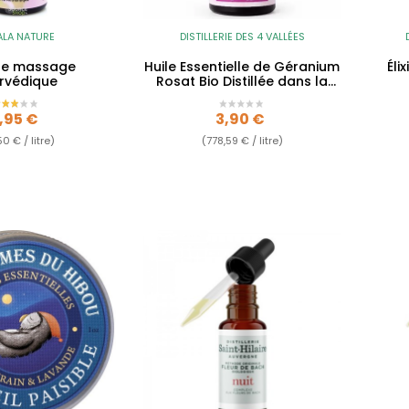
ALA NATURE
DISTILLERIE DES 4 VALLÉES
 de massage
Huile Essentielle de Géranium
Éli
rvédique
Rosat Bio Distillée dans la
Drôme
rix
Prix
,95 €
3,90 €
50 € / litre)
(778,59 € / litre)