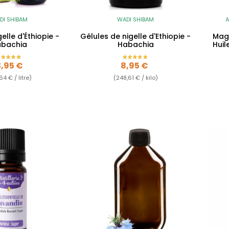
DI SHIBAM
WADI SHIBAM
A
gelle d'Éthiopie -
Gélules de nigelle d'Ethiopie -
Mag
bachia
Habachia
Hui
rix
Prix
3,95 €
8,95 €
64 € / litre)
(248,61 € / kilo)