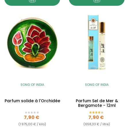
SONG OF INDIA
SONG OF INDIA
Parfum solide à l'Orchidée
Parfum Sel de Mer &
Bergamote - 12ml
Prix
Prix
7,90 €
7,90 €
(1 975,00 € / kilo)
(658,33 € / litre)