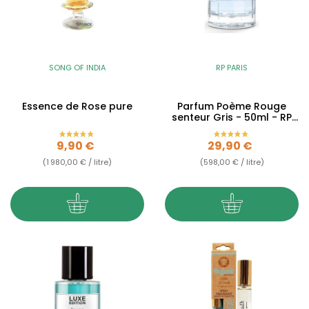
SONG OF INDIA
RP PARIS
Essence de Rose pure
Parfum Poème Rouge
senteur Gris - 50ml - RP
Paris
Prix
Prix
9,90 €
29,90 €
(1 980,00 € / litre)
(598,00 € / litre)