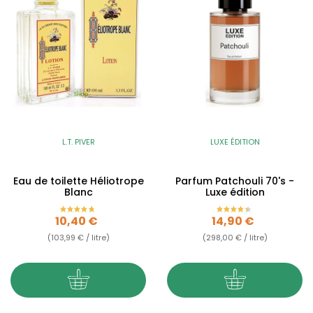
L.T. PIVER
LUXE ÉDITION
Eau de toilette Héliotrope
Parfum Patchouli 70's -
Blanc
Luxe édition
Prix
Prix
10,40 €
14,90 €
(103,99 € / litre)
(298,00 € / litre)