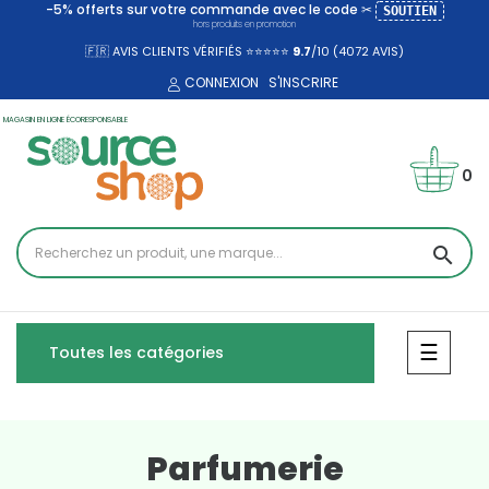
-5% offerts sur votre commande avec le code ✂
SOUTIEN
hors produits en promotion
🇫🇷 AVIS CLIENTS VÉRIFIÉS ⭐⭐⭐⭐⭐
9.7
/10 (4072
AVIS)
CONNEXION
S'INSCRIRE
MAGASIN EN LIGNE ÉCORESPONSABLE
0
search
Bascul
☰
Toutes les catégories
Parfumerie