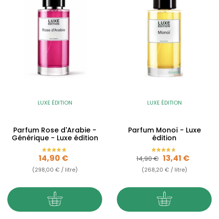
LUXE ÉDITION
LUXE ÉDITION
Parfum Rose d'Arabie -
Parfum Monoï - Luxe
Générique - Luxe édition
édition
Prix
Prix de base
Prix
14,90 €
13,41 €
14,90 €
(298,00 € / litre)
(268,20 € / litre)