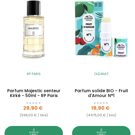
RP PARIS
OLÉANAT
Parfum Majestic senteur
Parfum solide BIO - Fruit
Kirké - 50ml - RP Paris
d'Amour N°1
Prix
Prix
29,90 €
19,90 €
(598,00 € / litre)
(4 975,00 € / kilo)