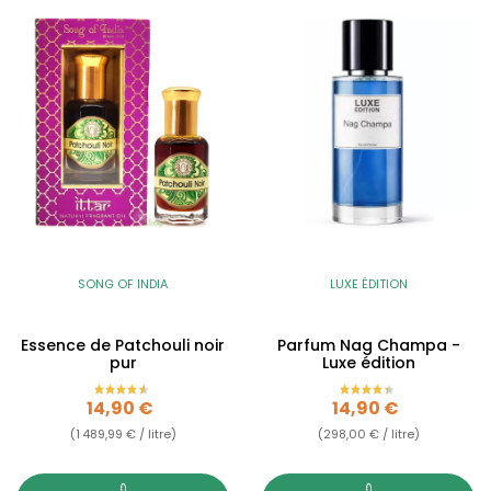
SONG OF INDIA
LUXE ÉDITION
Essence de Patchouli noir
Parfum Nag Champa -
pur
Luxe édition
Prix
Prix
14,90 €
14,90 €
(1 489,99 € / litre)
(298,00 € / litre)