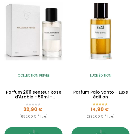
COLLECTION PRIVÉE
LUXE ÉDITION
Parfum 2011 senteur Rose
Parfum Palo Santo - Luxe
d'Arabie - 50ml -
édition
Générique - Collection...
Prix
Prix
32,90 €
14,90 €
(658,00 € / litre)
(298,00 € / litre)