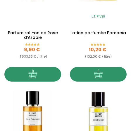
L.T. PIVER
Parfum roll-on de Rose
Lotion parfumée Pompeïa
d'Arabie
Prix
Prix
9,90 €
10,20 €
(1 633,33 € / litre)
(102,00 € / litre)