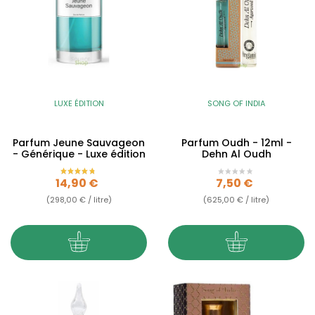
LUXE ÉDITION
SONG OF INDIA
Parfum Jeune Sauvageon
Parfum Oudh - 12ml -
- Générique - Luxe édition
Dehn Al Oudh
Prix
Prix
14,90 €
7,50 €
(298,00 € / litre)
(625,00 € / litre)