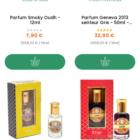
Parfum Smoky Oudh -
Parfum Geneva 2013
12ml
senteur Gris - 50ml -
Générique - Collection
Privée
Prix
Prix
7,90 €
32,90 €
(658,33 € / litre)
(658,00 € / litre)