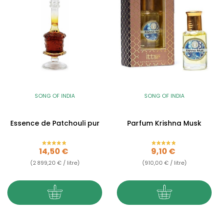
SONG OF INDIA
SONG OF INDIA
Essence de Patchouli pur
Parfum Krishna Musk
Prix
Prix
14,50 €
9,10 €
(2 899,20 € / litre)
(910,00 € / litre)