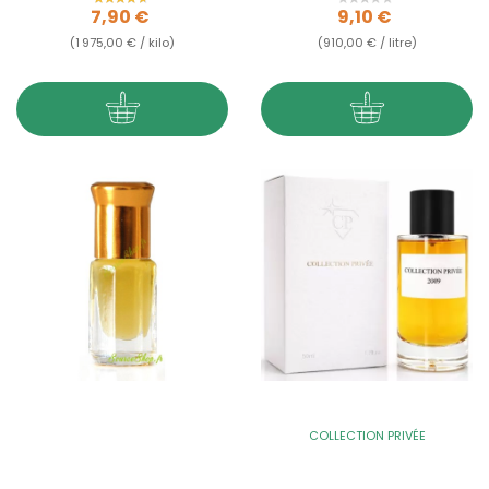
Prix
Prix
7,90 €
9,10 €
(1 975,00 € / kilo)
(910,00 € / litre)
COLLECTION PRIVÉE