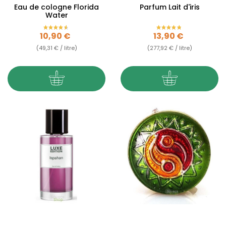
Eau de cologne Florida
Parfum Lait d'iris
Water
Prix
Prix
10,90 €
13,90 €
(49,31 € / litre)
(277,92 € / litre)