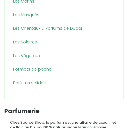
Les Marins
Les Musqués
Les Orientaux & Parfums de Dubaï
Les Solaires
Les Végétaux
Formats de poche
Parfums solides
Parfumerie
Chez Source Shop, le parfum est une affaire de cœur… et
de flair ! 💫 Du bio 100 % naturel signé Maison Sidonie