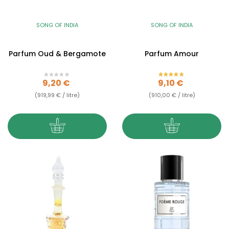
SONG OF INDIA
SONG OF INDIA
Parfum Oud & Bergamote
Parfum Amour
Prix
Prix
9,20 €
9,10 €
(919,99 € / litre)
(910,00 € / litre)