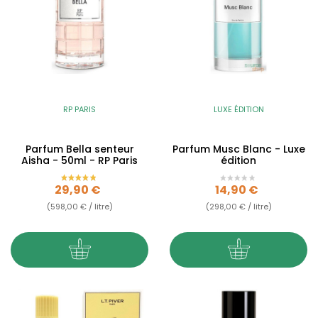
RP PARIS
LUXE ÉDITION
Parfum Bella senteur
Parfum Musc Blanc - Luxe
Aisha - 50ml - RP Paris
édition
Prix
Prix
29,90 €
14,90 €
(598,00 € / litre)
(298,00 € / litre)