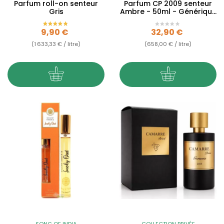
Parfum roll-on senteur
Parfum CP 2009 senteur
Gris
Ambre - 50ml - Générique
- Collection Privée
Prix
Prix
9,90 €
32,90 €
(1 633,33 € / litre)
(658,00 € / litre)
SONG OF INDIA
COLLECTION PRIVÉE