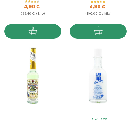
Prix
Prix
4,90 €
4,90 €
(98,40 € / kilo)
(196,00 € / kilo)
E. COUDRAY