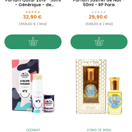
- Générique - de
50ml - RP Paris
Collection Privée
Prix
Prix
32,90 €
29,90 €
(658,00 € / litre)
(598,00 € / litre)
OLÉANAT
SONG OF INDIA