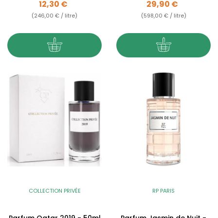
Prix
Prix
12,30 €
29,90 €
(246,00 € / litre)
(598,00 € / litre)
COLLECTION PRIVÉE
RP PARIS
Parfum Qatar 2019 - 50ml
Parfum Jasmin de Nuit -