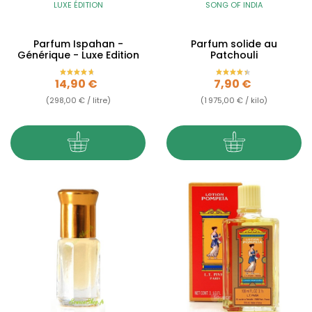
LUXE ÉDITION
SONG OF INDIA
Parfum Ispahan -
Parfum solide au
Générique - Luxe Edition
Patchouli
Prix
Prix
14,90 €
7,90 €
(298,00 € / litre)
(1 975,00 € / kilo)