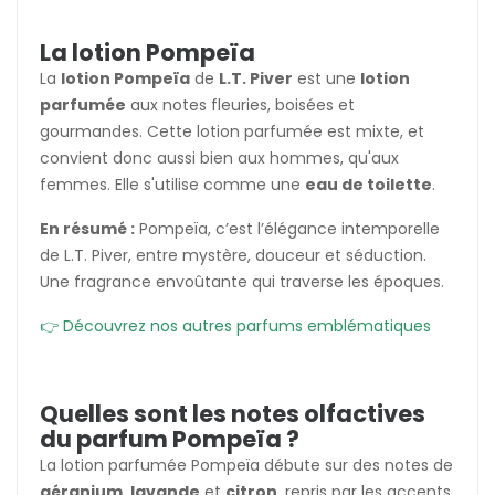
La lotion Pompeïa
La
lotion Pompeïa
de
L.T. Piver
est une
lotion
parfumée
aux notes fleuries, boisées et
gourmandes. Cette lotion parfumée est mixte, et
convient donc aussi bien aux hommes, qu'aux
femmes. Elle s'utilise comme une
eau de toilette
.
En résumé :
Pompeïa, c’est l’élégance intemporelle
de L.T. Piver, entre mystère, douceur et séduction.
Une fragrance envoûtante qui traverse les époques.
👉 Découvrez nos autres parfums emblématiques
Quelles sont les notes olfactives
du parfum Pompeïa ?
La lotion parfumée Pompeïa débute sur des notes de
géranium
,
lavande
et
citron
, repris par les accents