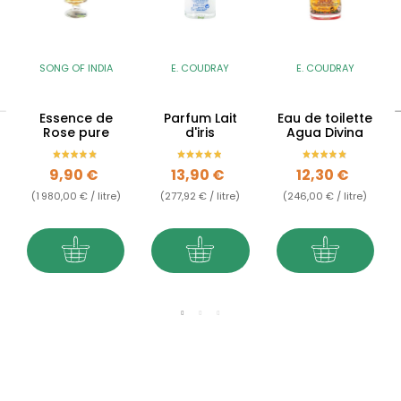
SONG OF INDIA
E. COUDRAY
E. COUDRAY
Essence de
Parfum Lait
Eau de toilette
Rose pure
d'iris
Agua Divina
Prix
Prix
Prix
9,90 €
13,90 €
12,30 €
(1 980,00 € / litre)
(277,92 € / litre)
(246,00 € / litre)