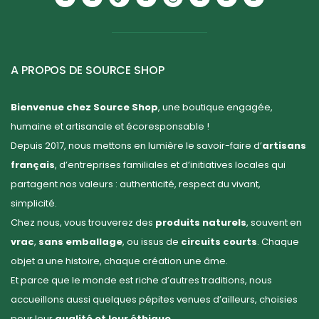
A PROPOS DE SOURCE SHOP
Bienvenue chez Source Shop
, une boutique engagée,
humaine et artisanale et écoresponsable !
Depuis 2017, nous mettons en lumière le savoir-faire d’
artisans
français
, d’entreprises familiales et d’initiatives locales qui
partagent nos valeurs : authenticité, respect du vivant,
simplicité.
Chez nous, vous trouverez des
produits naturels
, souvent en
vrac
,
sans emballage
, ou issus de
circuits courts
. Chaque
objet a une histoire, chaque création une âme.
Et parce que le monde est riche d’autres traditions, nous
accueillons aussi quelques pépites venues d’ailleurs, choisies
pour leur
qualité et leur éthique
.