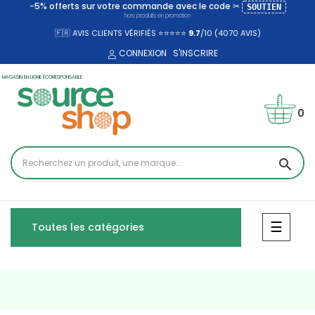
-5% offerts sur votre commande avec le code ✂
SOUTIEN
hors produits en promotion
🇫🇷 AVIS CLIENTS VÉRIFIÉS ⭐⭐⭐⭐⭐
9.7
/10 (4070
AVIS)
CONNEXION
S'INSCRIRE
MAGASIN EN LIGNE ÉCORESPONSABLE
0
search
Bascul
☰
Toutes les catégories