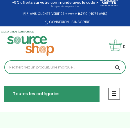
-5% offerts sur votre commande avec le code ✂
SOUTIEN
hors produits en promotion
🇫🇷 AVIS CLIENTS VÉRIFIÉS ⭐⭐⭐⭐⭐
9.7
/10 (4074
AVIS)
CONNEXION
S'INSCRIRE
MAGASIN EN LIGNE ÉCORESPONSABLE
0
search
Bascul
☰
Toutes les catégories