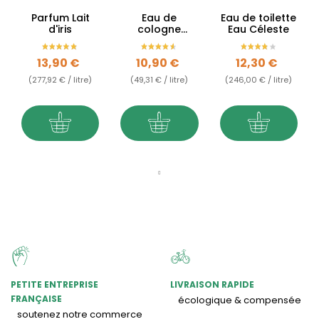
Parfum Lait
Eau de
Eau de toilette
d'iris
cologne
Eau Céleste
Florida Water
Prix
Prix
Prix
13,90 €
10,90 €
12,30 €
(277,92 € / litre)
(49,31 € / litre)
(246,00 € / litre)
PETITE ENTREPRISE
LIVRAISON RAPIDE
FRANÇAISE
écologique & compensée
soutenez notre commerce