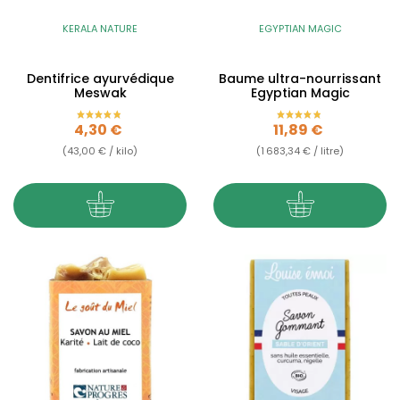
KERALA NATURE
EGYPTIAN MAGIC
Dentifrice ayurvédique
Baume ultra-nourrissant
Meswak
Egyptian Magic
Prix
Prix
4,30 €
11,89 €
(43,00 € / kilo)
(1 683,34 € / litre)