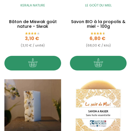
KERALA NATURE
LE GOÛT DU MIEL
Bâton de Miswak goût
Savon BIO à la propolis &
nature - Siwak
miel - 100g
Prix
Prix
3,10 €
6,80 €
(3,10 € / unité)
(68,00 € / kilo)