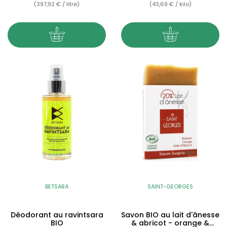
(397,92 € / litre)
(43,69 € / kilo)
BETSARA
SAINT-GEORGES
Déodorant au ravintsara
Savon BIO au lait d'ânesse
BIO
& abricot - orange &