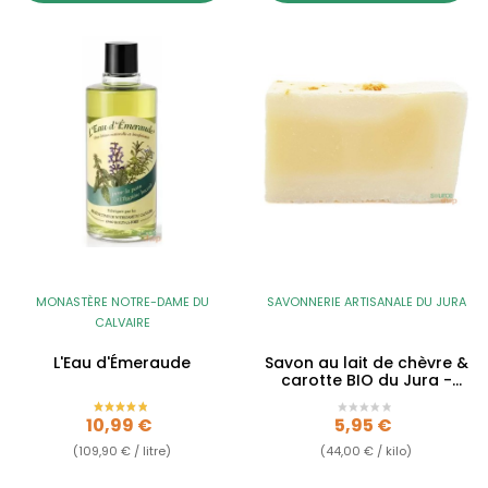
MONASTÈRE NOTRE-DAME DU
SAVONNERIE ARTISANALE DU JURA
CALVAIRE
L'Eau d'Émeraude
Savon au lait de chèvre &
carotte BIO du Jura -
sans huiles...
Prix
Prix
10,99 €
5,95 €
(109,90 € / litre)
(44,00 € / kilo)