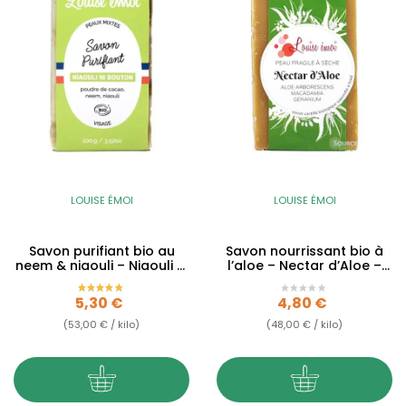
LOUISE ÉMOI
LOUISE ÉMOI
Savon purifiant bio au
Savon nourrissant bio à
neem & niaouli – Niaouli Ni
l’aloe – Nectar d’Aloe –
Bouton – 100g
100g
Prix
Prix
5,30 €
4,80 €
(53,00 € / kilo)
(48,00 € / kilo)