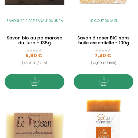
SAVONNERIE ARTISANALE DU JURA
LE GOÛT DU MIEL
Savon bio au palmarosa
Savon à raser BIO sans
du Jura – 135g
huile essentielle - 100g
Prix
Prix
5,90 €
7,40 €
(43,70 € / kilo)
(74,00 € / kilo)