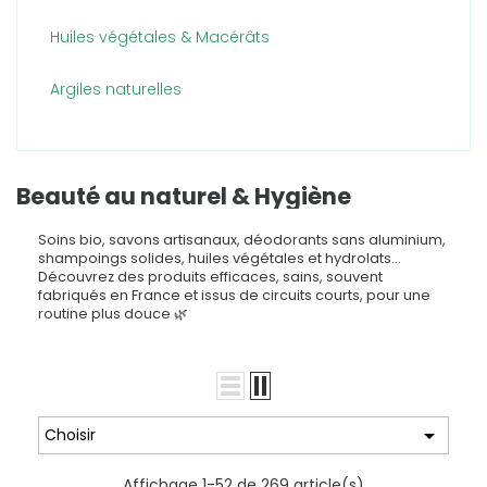
Huiles végétales & Macérâts
Argiles naturelles
Beauté au naturel & Hygiène
Soins bio, savons artisanaux, déodorants sans aluminium,
shampoings solides, huiles végétales et hydrolats…
Découvrez des produits efficaces, sains, souvent
fabriqués en France et issus de circuits courts, pour une
routine plus douce 🌿

Choisir
Affichage 1-52 de 269 article(s)