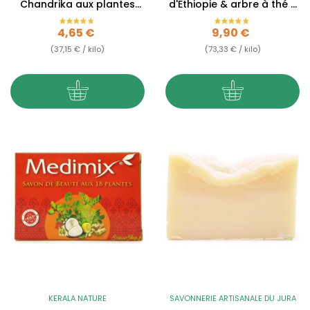
Chandrika aux plantes
d'Ethiopie & arbre à thé -
médicinales - 125g
Tea tree - 135g
Prix
Prix
4,65 €
9,90 €
(37,15 € / kilo)
(73,33 € / kilo)
KERALA NATURE
SAVONNERIE ARTISANALE DU JURA