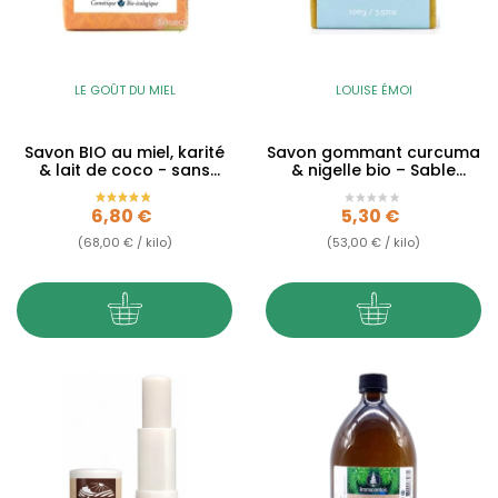
LE GOÛT DU MIEL
LOUISE ÉMOI
Savon BIO au miel, karité
Savon gommant curcuma
& lait de coco - sans
& nigelle bio – Sable
huiles essentielles...
d’Orient – 100g
Prix
Prix
6,80 €
5,30 €
(68,00 € / kilo)
(53,00 € / kilo)