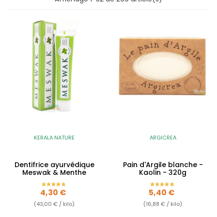
KERALA NATURE
ARGICREA
Dentifrice ayurvédique
Pain d'Argile blanche -
Meswak & Menthe
Kaolin - 320g
Prix
Prix
4,30 €
5,40 €
(43,00 € / kilo)
(16,88 € / kilo)