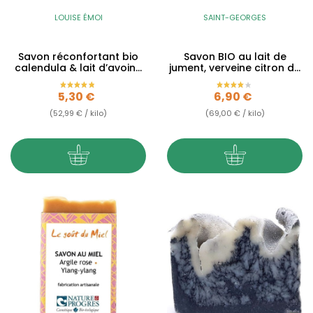
LOUISE ÉMOI
SAINT-GEORGES
Savon réconfortant bio
Savon BIO au lait de
calendula & lait d’avoine
jument, verveine citron du
– Calendula – 100g
Jura - 100g
Prix
Prix
5,30 €
6,90 €
(52,99 € / kilo)
(69,00 € / kilo)