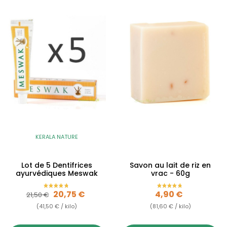
KERALA NATURE
Lot de 5 Dentifrices
Savon au lait de riz en
ayurvédiques Meswak
vrac - 60g
Prix de base
Prix
Prix
20,75 €
4,90 €
21,50 €
(41,50 € / kilo)
(81,60 € / kilo)