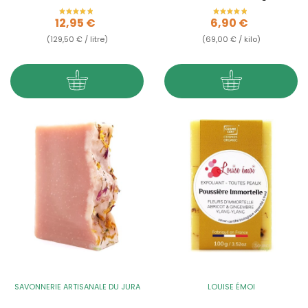
romarin - 100g
Prix
Prix
12,95 €
6,90 €
(129,50 € / litre)
(69,00 € / kilo)
SAVONNERIE ARTISANALE DU JURA
LOUISE ÉMOI