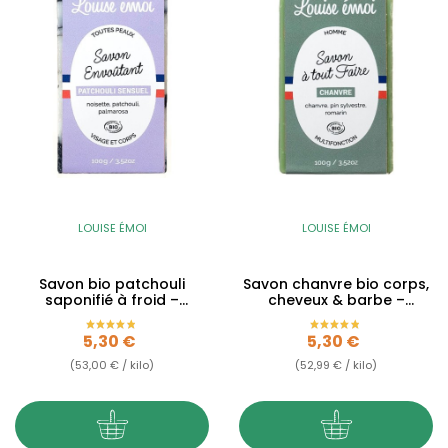
LOUISE ÉMOI
LOUISE ÉMOI
Savon bio patchouli
Savon chanvre bio corps,
saponifié à froid –
cheveux & barbe –
Patchouli Sensuel – 100g
Chanvre – 100g
Prix
Prix
5,30 €
5,30 €
(53,00 € / kilo)
(52,99 € / kilo)