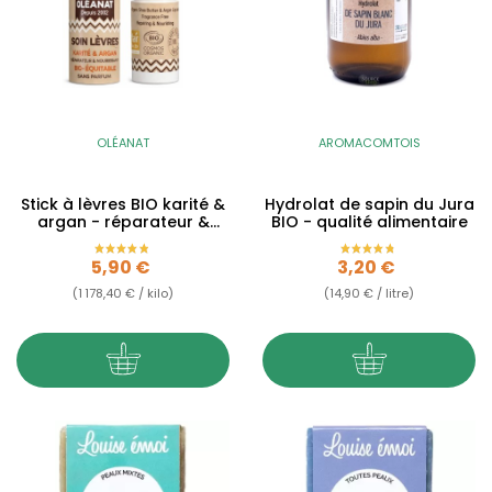
OLÉANAT
AROMACOMTOIS
Stick à lèvres BIO karité &
Hydrolat de sapin du Jura
argan - réparateur &
BIO - qualité alimentaire
nourrissant
Prix
Prix
5,90 €
3,20 €
(1 178,40 € / kilo)
(14,90 € / litre)