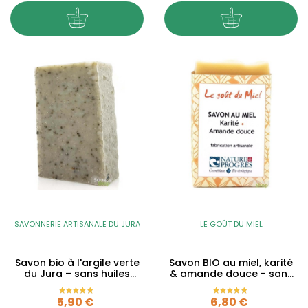
SAVONNERIE ARTISANALE DU JURA
LE GOÛT DU MIEL
Savon bio à l'argile verte
Savon BIO au miel, karité
du Jura – sans huiles
& amande douce - sans
essentielles – 135g
huiles essentielles...
Prix
Prix
5,90 €
6,80 €