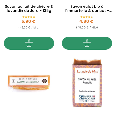
Savon au lait de chèvre &
Savon éclat bio à
lavandin du Jura - 135g
l’immortelle & abricot –
Immortelle – 100g
Prix
Prix
5,90 €
4,80 €
(43,70 € / kilo)
(48,00 € / kilo)