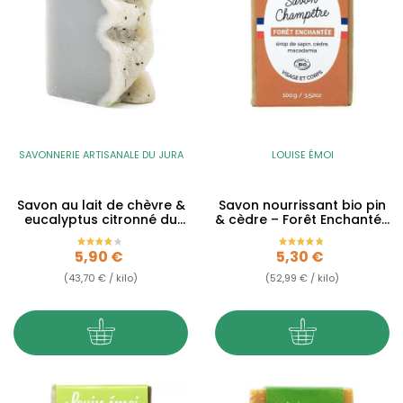
SAVONNERIE ARTISANALE DU JURA
LOUISE ÉMOI
Savon au lait de chèvre &
Savon nourrissant bio pin
eucalyptus citronné du
& cèdre – Forêt Enchantée
Jura - 135g
– 100g
Prix
Prix
5,90 €
5,30 €
(43,70 € / kilo)
(52,99 € / kilo)