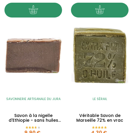
SAVONNERIE ARTISANALE DU JURA
LE SÉRAIL
Savon à la nigelle
Véritable Savon de
d'Ethiopie - sans huiles
Marseille 72% en vrac
essentielles - 135g
Prix
Prix
9,90 €
4,30 €