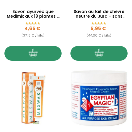
Savon ayurvédique
Savon au lait de chèvre
Medimix aux 18 plantes -
neutre du Jura - sans
125g
huiles essentielles -...
Prix
Prix
4,65 €
5,95 €
(37,15 € / kilo)
(44,00 € / kilo)