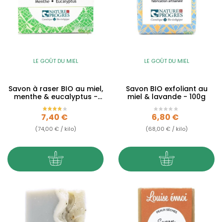
LE GOÛT DU MIEL
LE GOÛT DU MIEL
Savon à raser BIO au miel,
Savon BIO exfoliant au
menthe & eucalyptus -
miel & lavande - 100g
100g
Prix
Prix
7,40 €
6,80 €
(74,00 € / kilo)
(68,00 € / kilo)