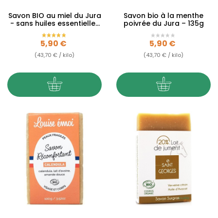
Savon BIO au miel du Jura
Savon bio à la menthe
- sans huiles essentielles
poivrée du Jura – 135g
- 135g
Prix
Prix
5,90 €
5,90 €
(43,70 € / kilo)
(43,70 € / kilo)