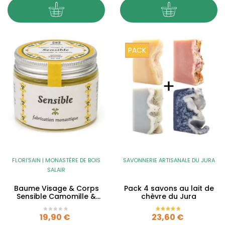
PACK
FLORI'SAIN | MONASTÈRE DE BOIS
SAVONNERIE ARTISANALE DU JURA
SALAIR
Baume Visage & Corps
Pack 4 savons au lait de
Sensible Camomille &
chèvre du Jura
Calendula – sans huiles...
Prix
Prix
19,90 €
23,60 €