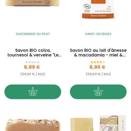
SAVONNERIE DU PILAT
SAINT-GEORGES
Savon BIO colza,
Savon BIO au lait d'ânesse
tournesol & verveine "Le
& macadamia - miel &
Paysan" - 100g
citron - 100g
Prix
Prix
6,99 €
6,90 €
(69,90 € / kilo)
(69,00 € / kilo)