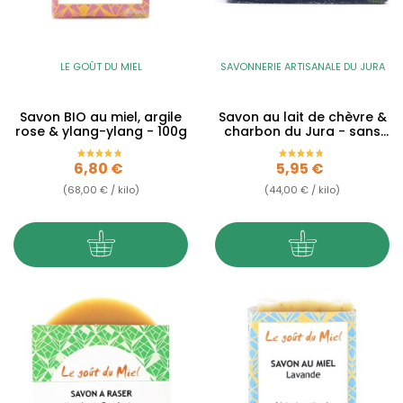
LE GOÛT DU MIEL
SAVONNERIE ARTISANALE DU JURA
Savon BIO au miel, argile
Savon au lait de chèvre &
rose & ylang-ylang - 100g
charbon du Jura - sans
huiles...
Prix
Prix
6,80 €
5,95 €
(68,00 € / kilo)
(44,00 € / kilo)