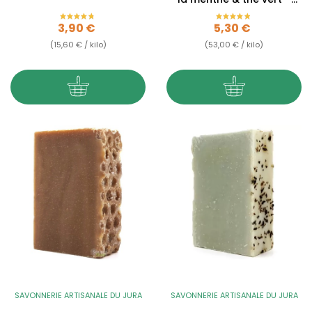
Fraîcheur de...
Prix
Prix
3,90 €
5,30 €
(15,60 € / kilo)
(53,00 € / kilo)
SAVONNERIE ARTISANALE DU JURA
SAVONNERIE ARTISANALE DU JURA