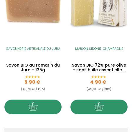
SAVONNERIE ARTISANALE DU JURA
MAISON SIDONIE CHAMPAGNE
Savon BIO au romarin du
Savon BIO 72% pure olive
Jura - 135g
- sans huile essentielle -
100g
Prix
Prix
5,90 €
4,90 €
(43,70 € / kilo)
(49,00 € / kilo)