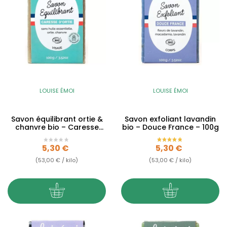
LOUISE ÉMOI
LOUISE ÉMOI
Savon équilibrant ortie &
Savon exfoliant lavandin
chanvre bio – Caresse
bio – Douce France – 100g
d’Ortie – 100g
Prix
Prix
5,30 €
5,30 €
(53,00 € / kilo)
(53,00 € / kilo)