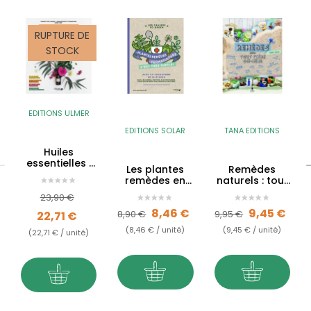
RUPTURE DE
STOCK
EDITIONS ULMER
EDITIONS SOLAR
TANA EDITIONS
Huiles
essentielles :
Les plantes
Remèdes
Le guide
remèdes en
naturels : tout
complet pour
permaculture,
faire soi-
Prix de base
Prix
toute la
23,90 €
c'est très
même !
famille
Prix de base
Prix
Prix de base
Prix
8,46 €
9,45 €
simple !
8,90 €
9,95 €
22,71 €
(8,46 € / unité)
(9,45 € / unité)
(22,71 € / unité)