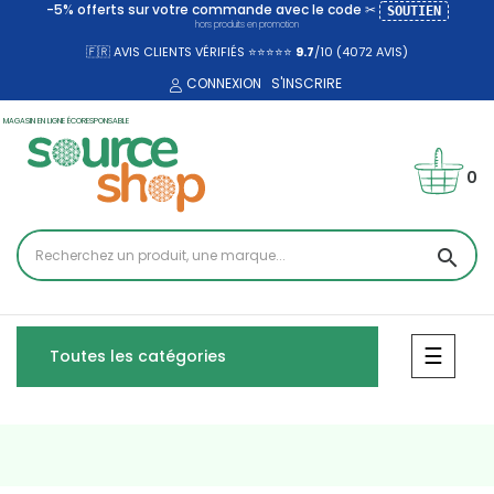
-5% offerts sur votre commande avec le code ✂
SOUTIEN
hors produits en promotion
🇫🇷 AVIS CLIENTS VÉRIFIÉS ⭐⭐⭐⭐⭐
9.7
/10 (4072
AVIS)
CONNEXION
S'INSCRIRE
MAGASIN EN LIGNE ÉCORESPONSABLE
0
search
Bascul
☰
Toutes les catégories