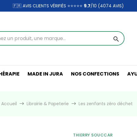
🇫🇷 AVIS CLIENTS VÉRIFIÉS ⭐⭐⭐⭐⭐
9.7
/10 (4074
AVIS)
search
ÉRAPIE
MADE IN JURA
NOS CONFECTIONS
AY
Accueil
Librairie & Papeterie
Les zenfants zéro déchet
THIERRY SOUCCAR