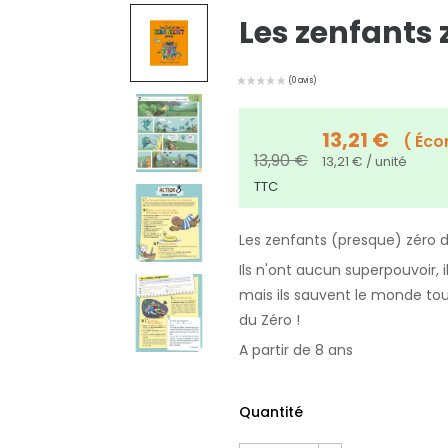
Les zenfants 
13,21 €
Éco
13,90 €
13,21 € / unité
TTC
Les zenfants (presque) zéro 
Ils n'ont aucun superpouvoir, 
mais ils sauvent le monde tous 
du Zéro !
A partir de 8 ans
Quantité