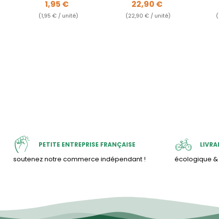
Prix
Prix
1,95 €
22,90 €
(1,95 € / unité)
(22,90 € / unité)
(
PETITE ENTREPRISE FRANÇAISE
LIVRA
soutenez notre commerce indépendant !
écologique 