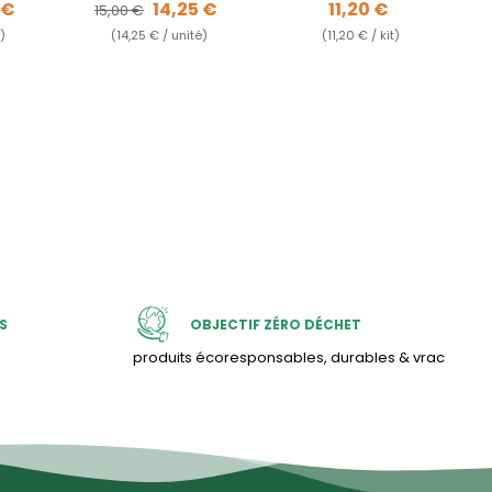
e
Prix de base
Prix
Prix
 €
14,25 €
11,20 €
15,00 €
)
(14,25 € / unité)
(11,20 € / kit)
S
OBJECTIF ZÉRO DÉCHET
produits écoresponsables, durables & vrac