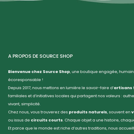
A PROPOS DE SOURCE SHOP
Bienvenue chez Source Shop
, une boutique engagée, humaine
écoresponsable !
Depuis 2017, nous mettons en lumière le savoir-faire d’
artisans 
familiales et d’initiatives locales qui partagent nos valeurs : auth
vivant, simplicité.
Chez nous, vous trouverez des
produits naturels
, souvent en
v
ou issus de
circuits courts
. Chaque objet a une histoire, chaq
Et parce que le monde est riche d’autres traditions, nous accuei