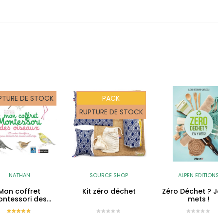
PTURE DE STOCK
PACK
RUPTURE DE STOCK
NATHAN
SOURCE SHOP
ALPEN EDITION
Mon coffret
Kit zéro déchet
Zéro Déchet ? J
ntessori des
mets !
oiseaux