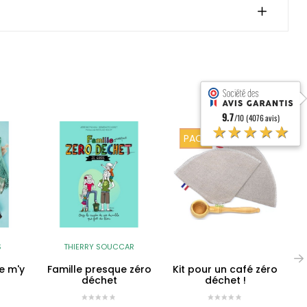
9.7
/10 (4076 avis)
★★★★★
PACK
K
S
THIERRY SOUCCAR
e m'y
Famille presque zéro
Kit pour un café zéro
déchet
déchet !