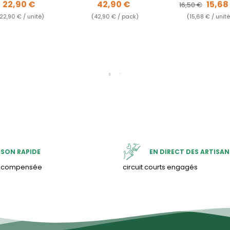
Prix
Prix
Prix de bas
Prix
22,90 €
42,90 €
15,68
16,50 €
22,90 € / unité)
(42,90 € / pack)
(15,68 € / unité
ISON RAPIDE
EN DIRECT DES ARTISAN
& compensée
circuit courts engagés