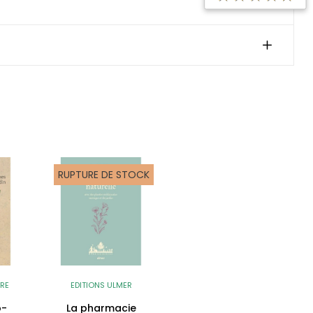
RUPTURE DE STOCK
VRE
EDITIONS ULMER
o-
La pharmacie