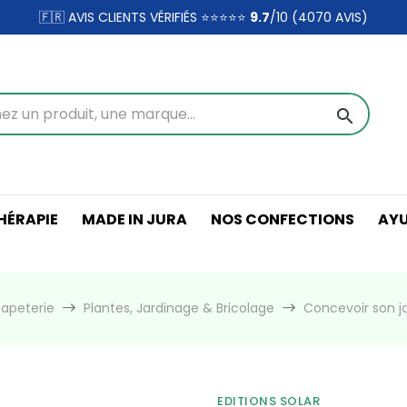
🇫🇷 AVIS CLIENTS VÉRIFIÉS ⭐⭐⭐⭐⭐
9.7
/10 (4070
AVIS)
search
ÉRAPIE
MADE IN JURA
NOS CONFECTIONS
AY
 Papeterie
Plantes, Jardinage & Bricolage
Concevoir son j
EDITIONS SOLAR