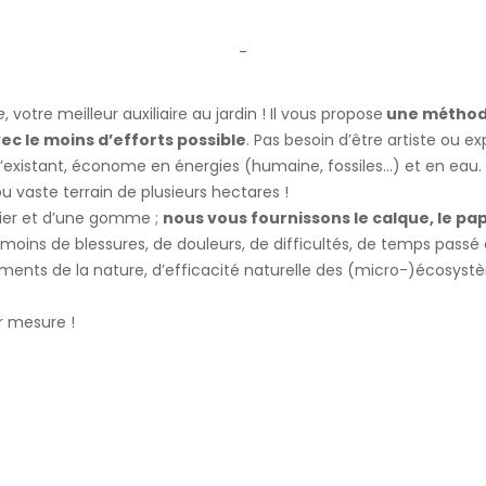
-
e
, votre meilleur auxiliaire au jardin ! Il vous propose
une méthode
vec le moins d’efforts possible
. Pas besoin d’être artiste ou e
xistant, économe en énergies (humaine, fossiles…) et en eau. Et 
ou vaste terrain de plusieurs hectares !
pier et d’une gomme ;
nous vous fournissons le calque, le papi
: moins de blessures, de douleurs, de difficultés, de temps pass
ements de la nature, d’efficacité naturelle des (micro-)écosys
r mesure !