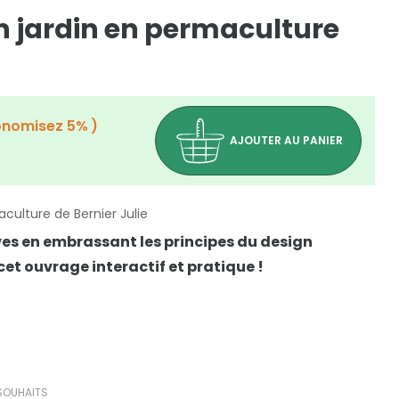
n jardin en permaculture
onomisez 5%
AJOUTER AU PANIER
culture de Bernier Julie
êves en embrassant les principes du design
t ouvrage interactif et pratique !
(0 avis)
 SOUHAITS