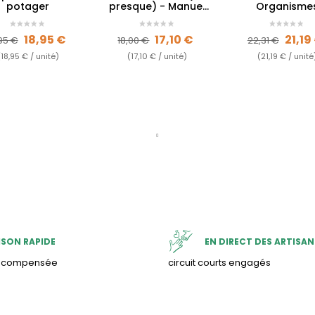
potager
presque) - Manuel
Organisme
pour un jardin vivrier
efficaces pou
jardin - vivif
ix de base
Prix
Prix de base
Prix
Prix de bas
Prix
18,95 €
17,10 €
21,19
votre...
95 €
18,00 €
22,31 €
(18,95 € / unité)
(17,10 € / unité)
(21,19 € / unité
ISON RAPIDE
EN DIRECT DES ARTISAN
& compensée
circuit courts engagés