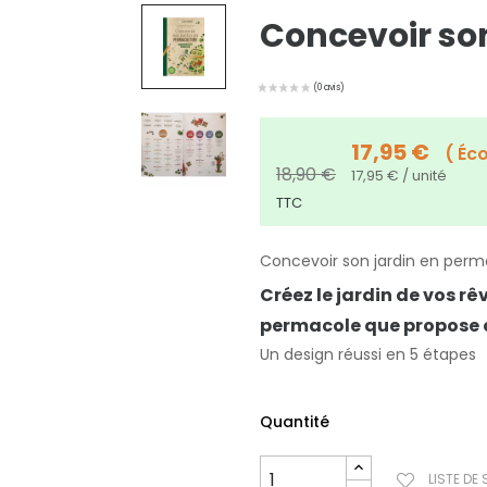
Concevoir so
17,95 €
Éc
18,90 €
17,95 € / unité
TTC
Concevoir son jardin en perma
Créez le jardin de vos r
permacole que propose ce
Un design réussi en 5 étapes
Quantité
LISTE DE