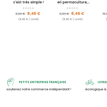
c'est très simple !
en permaculture,
c'est très simple !
Prix de base
Prix
Prix de base
Prix
Pr
8,46 €
8,46 €
8,90 €
8,90 €
19,
(8,46 € / unité)
(8,46 € / unité)
PETITE ENTREPRISE FRANÇAISE
LIVRA
soutenez notre commerce indépendant !
écologique 