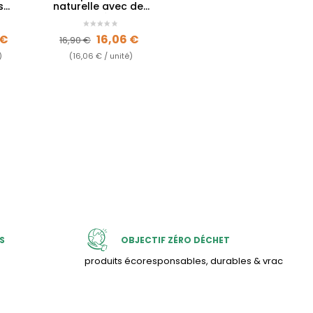
s
naturelle avec des
r le
plantes médicinales
iez
sauvages et du...
e
Prix de base
Prix
 €
16,06 €
16,90 €
)
(16,06 € / unité)
S
OBJECTIF ZÉRO DÉCHET
produits écoresponsables, durables & vrac