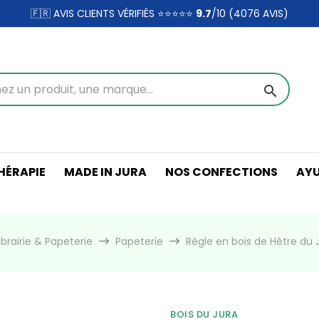
🇫🇷 AVIS CLIENTS VÉRIFIÉS ⭐⭐⭐⭐⭐
9.7
/10 (4076
AVIS)
search
ÉRAPIE
MADE IN JURA
NOS CONFECTIONS
AY
ibrairie & Papeterie
Papeterie
Règle en bois de Hêtre du
BOIS DU JURA