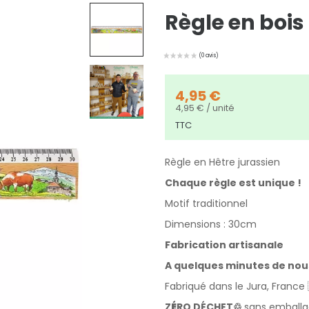
Règle en bois
4,95 €
4,95 € / unité
TTC
Règle en Hêtre jurassien
Chaque règle est unique !
Motif traditionnel
Dimensions : 30cm
Fabrication artisanale
A quelques minutes de nous
Fabriqué dans le Jura, France 
Z
É
RO DÉCHET♲
sans emball