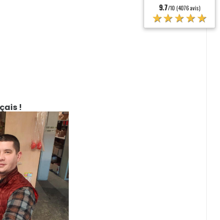
9.7
/10 (4076 avis)
★★★★★
çais !