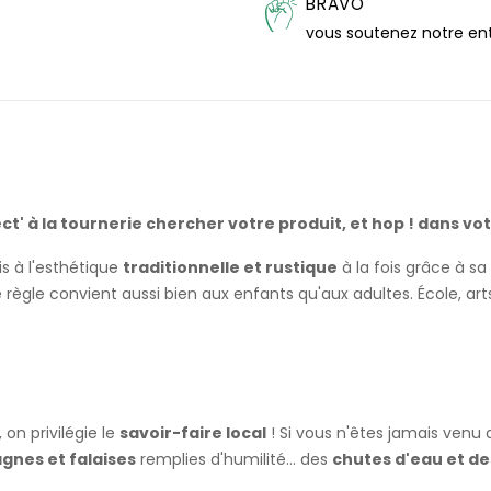
BRAVO
vous soutenez notre en
ct' à la tournerie chercher votre produit, et hop ! dans votr
s à l'esthétique
traditionnelle et rustique
à la fois grâce à sa
e règle convient aussi bien aux enfants qu'aux adultes. École, arts
 on privilégie le
savoir-faire local
! Si vous n'êtes jamais venu 
nes et falaises
remplies d'humilité... des
chutes d'eau et de