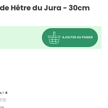
 de Hêtre du Jura - 30cm
AJOUTER AU PANIER
 ! 🌲
🇫🇷
(0 avis)
age