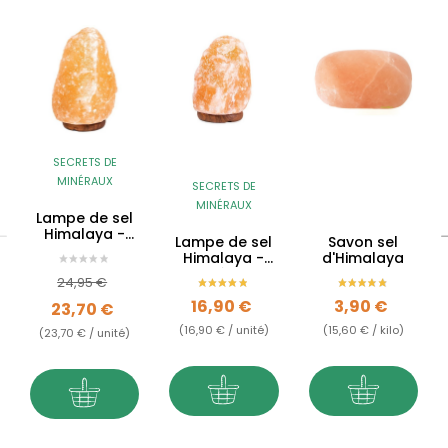
SECRETS DE
MINÉRAUX
SECRETS DE
MINÉRAUX
Lampe de sel
Himalaya -
Lampe de sel
Savon sel
5kg 7kg
Himalaya -
d'Himalaya
2kg à 3kg
Prix de base
Prix
24,95 €
Prix
Prix
16,90 €
3,90 €
23,70 €
(16,90 € / unité)
(15,60 € / kilo)
(23,70 € / unité)