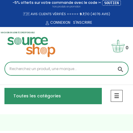
-5% offerts sur votre commande avec le code ✂
SOUTIEN
hors produits en promotion
🇫🇷 AVIS CLIENTS VÉRIFIÉS ⭐⭐⭐⭐⭐
9.7
/10 (4076
AVIS)
CONNEXION
S'INSCRIRE
MAGASIN EN LIGNE ÉCORESPONSABLE
0
search
Bascul
☰
Toutes les catégories