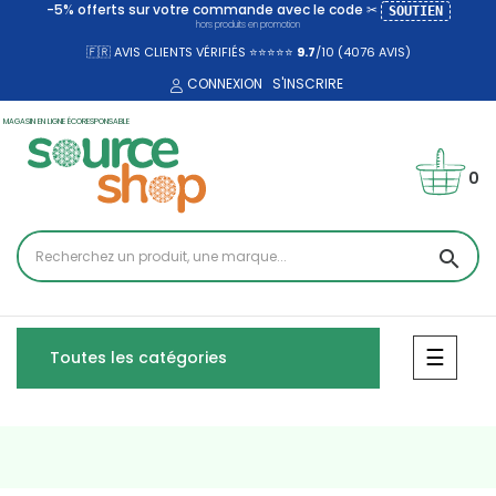
-5% offerts sur votre commande avec le code ✂
SOUTIEN
hors produits en promotion
🇫🇷 AVIS CLIENTS VÉRIFIÉS ⭐⭐⭐⭐⭐
9.7
/10 (4076
AVIS)
CONNEXION
S'INSCRIRE
MAGASIN EN LIGNE ÉCORESPONSABLE
0
search
Bascul
☰
Toutes les catégories