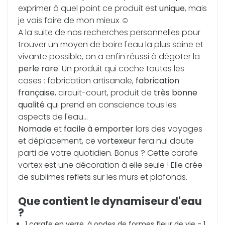
exprimer à quel point ce produit est
unique
, mais
je vais faire de mon mieux ☺️
A la suite de nos recherches personnelles pour
trouver un moyen de boire l'eau la plus saine et
vivante possible, on a enfin réussi à dégoter la
perle rare
. Un produit qui coche toutes les
cases : fabrication artisanale,
fabrication
française
, circuit-court, produit de
très bonne
qualité
qui prend en conscience tous les
aspects de l'eau...
Nomade
et
facile à emporter
lors des voyages
et déplacement, ce
vortexeur
fera nul doute
parti de votre quotidien. Bonus ? Cette carafe
vortex est une décoration à elle seule ! Elle crée
de sublimes reflets sur les murs et plafonds.
Que contient le dynamiseur d'eau
?
1 carafe en verre, à ondes de formes fleur de vie - 1