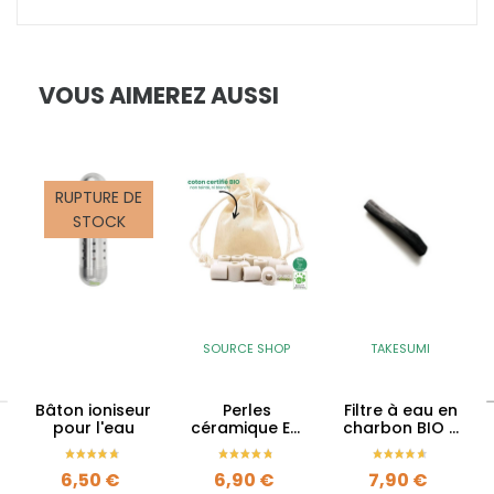
VOUS AIMEREZ AUSSI
RUPTURE DE
STOCK
SOURCE SHOP
TAKESUMI
Bâton ioniseur
Perles
Filtre à eau en
pour l'eau
céramique EM
charbon BIO -
purificatrices
Binchotan
d'eau
Prix
Prix
Prix
6,50 €
6,90 €
7,90 €