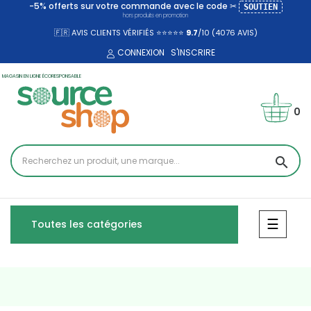
-5% offerts sur votre commande avec le code ✂
SOUTIEN
hors produits en promotion
🇫🇷 AVIS CLIENTS VÉRIFIÉS ⭐⭐⭐⭐⭐
9.7
/10 (4076
AVIS)
CONNEXION
S'INSCRIRE
MAGASIN EN LIGNE ÉCORESPONSABLE
0
search
Bascul
☰
Toutes les catégories