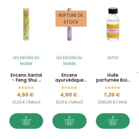
RUPTURE DE
STOCK
LES ENCENS DU
LES ENCENS DU
SATYA
MONDE
MONDE
Encens Santal
Encens
Huile
- Feng Shui -
ayurvédique
parfumée Bois
Elément bois
7ème chakra -
de Santal
santal, nard,
Prix
Prix
Prix
4,50 €
4,90 €
7,20 €
palmarosa &
vétiver...
(0,22 € / bâton)
(0,31 € / bâton)
(240,00 € / litre)