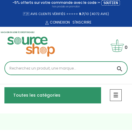
-5% offerts sur votre commande avec le code ✂
SOUTIEN
hors produits en promotion
🇫🇷 AVIS CLIENTS VÉRIFIÉS ⭐⭐⭐⭐⭐
9.7
/10 (4072
AVIS)
CONNEXION
S'INSCRIRE
MAGASIN EN LIGNE ÉCORESPONSABLE
0
search
Bascul
☰
Toutes les catégories