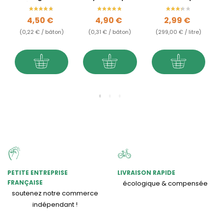
Elément bois
1er chakra -
Bois de Santal
santal rouge,
Prix
Prix
Prix
4,50 €
4,90 €
2,99 €
patchouli &
jasmin -...
(0,22 € / bâton)
(0,31 € / bâton)
(299,00 € / litre)
PETITE ENTREPRISE
LIVRAISON RAPIDE
FRANÇAISE
écologique & compensée
soutenez notre commerce
indépendant !