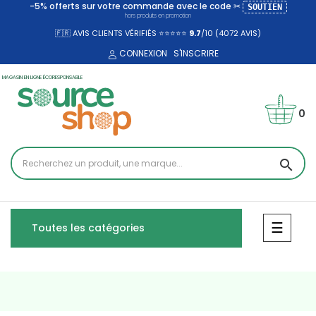
-5% offerts sur votre commande avec le code ✂
SOUTIEN
hors produits en promotion
🇫🇷 AVIS CLIENTS VÉRIFIÉS ⭐⭐⭐⭐⭐
9.7
/10 (4072
AVIS)
CONNEXION
S'INSCRIRE
MAGASIN EN LIGNE ÉCORESPONSABLE
0
search
Bascul
☰
Toutes les catégories