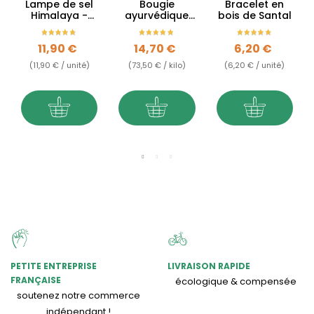
Lampe de sel
Bougie
Bracelet en
Himalaya -
ayurvédique
bois de Santal
1.5kg à 2kg
Bois de Santal
- végane
Prix
Prix
Prix
11,90 €
14,70 €
6,20 €
(11,90 € / unité)
(73,50 € / kilo)
(6,20 € / unité)
PETITE ENTREPRISE
LIVRAISON RAPIDE
FRANÇAISE
écologique & compensée
soutenez notre commerce
indépendant !