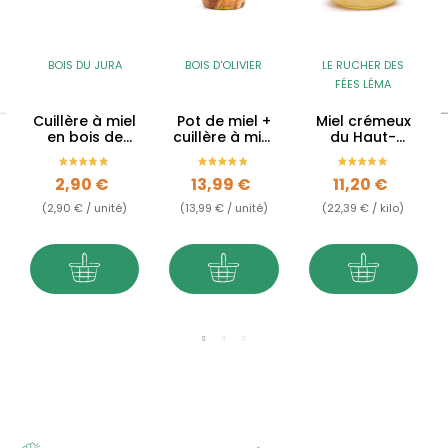
BOIS DU JURA
BOIS D'OLIVIER
LE RUCHER DES
FÉES LÉMA
Cuillère à miel
Pot de miel +
Miel crémeux
en bois de
cuillère à miel
du Haut-
buis du Jura
en bois
Bugey
d'olivier
Prix
Prix
Prix
2,90 €
13,99 €
11,20 €
(2,90 € / unité)
(13,99 € / unité)
(22,39 € / kilo)