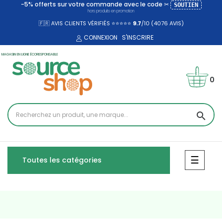
-5% offerts sur votre commande avec le code ✂
SOUTIEN
hors produits en promotion
🇫🇷 AVIS CLIENTS VÉRIFIÉS ⭐⭐⭐⭐⭐
9.7
/10 (4076
AVIS)
CONNEXION
S'INSCRIRE
MAGASIN EN LIGNE ÉCORESPONSABLE
0
search
Bascul
☰
Toutes les catégories