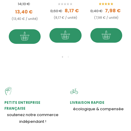
l'acceptation
?
Prix de base
Prix
14,10 €
Prix de base
Prix
Prix de base
Prix
8,17 €
7,98 €
8,60 €
8,40 €
13,40 €
(8,17 € / unité)
(7,98 € / unité)
(13,40 € / unité)
PETITE ENTREPRISE
LIVRAISON RAPIDE
FRANÇAISE
écologique & compensée
soutenez notre commerce
indépendant !