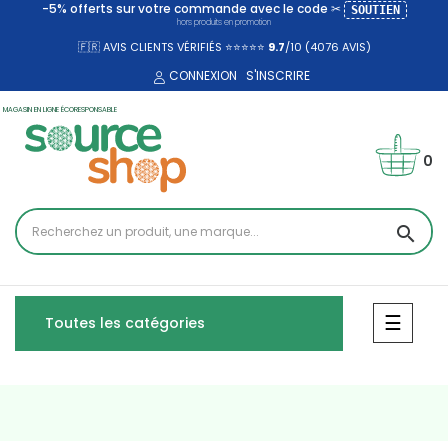
-5% offerts sur votre commande avec le code ✂
SOUTIEN
hors produits en promotion
🇫🇷 AVIS CLIENTS VÉRIFIÉS ⭐⭐⭐⭐⭐
9.7
/10 (4076
AVIS)
CONNEXION
S'INSCRIRE
MAGASIN EN LIGNE ÉCORESPONSABLE
0
search
Bascul
☰
Toutes les catégories