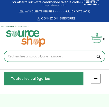
-5% offerts sur votre commande avec le code ✂
SOUTIEN
hors produits en promotion
🇫🇷 AVIS CLIENTS VÉRIFIÉS ⭐⭐⭐⭐⭐
9.7
/10 (4076
AVIS)
CONNEXION
S'INSCRIRE
MAGASIN EN LIGNE ÉCORESPONSABLE
0
search
Bascul
☰
Toutes les catégories