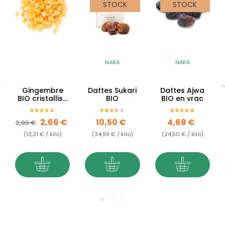
STOCK
STOCK
NARA
NARA
Gingembre
Dattes Sukari
Dattes Ajwa
BIO cristallisé
BIO
BIO en vrac
en cubes en
vrac -
Prix de base
Prix
Prix
Prix
2,66 €
10,50 €
4,68 €
Equitable
2,80 €
(13,21 € / kilo)
(34,99 € / kilo)
(24,50 € / kilo)