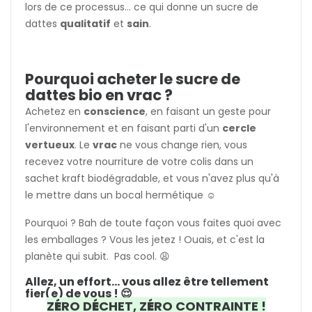
lors de ce processus... ce qui donne un sucre de
dattes
qualitatif
et
sain
.
Pourquoi acheter le sucre de
dattes bio en vrac ?
Achetez en
conscience
, en faisant un geste pour
l'environnement et en faisant parti d'un
cercle
vertueux
. Le
vrac
ne vous change rien, vous
recevez votre nourriture de votre colis dans un
sachet kraft biodégradable, et vous n'avez plus qu'à
le mettre dans un bocal hermétique ☺️
Pourquoi ? Bah de toute façon vous faites quoi avec
les emballages ? Vous les jetez ! Ouais, et c'est la
planète qui subit. Pas cool. 😩
Allez, un effort... vous allez être tellement
fier(e) de vous ! 😌
Z
É
RO D
É
CHET, Z
É
RO CONTRAINTE !