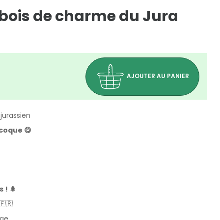
 bois de charme du Jura
AJOUTER AU PANIER
jurassien
 coque 😋
 ! 🌲
🇫🇷
(1 avis)
age