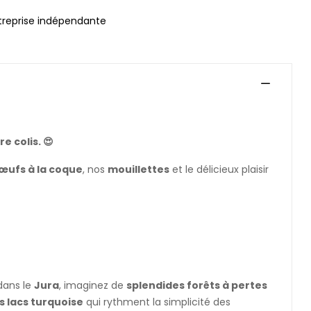
treprise indépendante
e colis. 😍
œufs à la coque
, nos
mouillettes
et le délicieux plaisir
dans le
Jura
, imaginez de
splendides forêts à pertes
s lacs turquoise
qui rythment la simplicité des