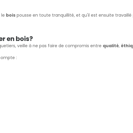
e le
bois
pousse en toute tranquillité, et qu'il est ensuite travaill
r en bois?
oquetiers, veille à ne pas faire de compromis entre
qualité
,
éthi
compte :