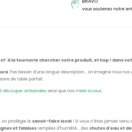
BRAVO
vous soutenez notre en
ct' à la tournerie chercher votre produit, et hop ! dans votr
Jura
. Pas besoin d'une longue description... on imagine tous nos
oire de table parfait.
à découper artisanales
ainsi que nos
miels locaux
.
, on privilégie le
savoir-faire local
! Si vous n'êtes jamais venu 
nes et falaises
remplies d'humilité... des
chutes d'eau et de