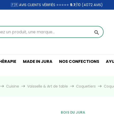
🇫🇷 AVIS CLIENTS VÉRIFIÉS ⭐⭐⭐⭐⭐
9.7
/10 (4072
AVIS)
search
ÉRAPIE
MADE IN JURA
NOS CONFECTIONS
AY
Cuisine
Vaisselle & Art de table
Coquetiers
Coque
BOIS DU JURA