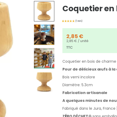
Coquetier en
2,85 €
2,85 € / unité
TTC
Coquetier en bois de charme 
Pour de délicieux œufs à la
Bois verni incolore
Diamètre: 5.3cm
Fabrication artisanale
A quelques minutes de nous
Fabriqué dans le Jura, France 
Z
É
RO DÉCHET♲
sans emball