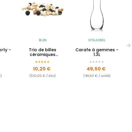
BIJIN
VITAJUWEL
rty -
Trio de billes
Carafe à gemmes -
céramiques
1.3L
filtrantes Nagano
Prix
Prix
10,20 €
49,50 €
é)
(510,00 € / kilo)
(49,50 € / unité)