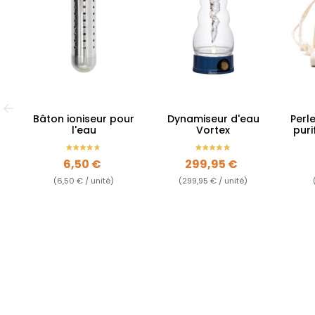
Bâton ioniseur pour
Dynamiseur d'eau
Perl
l'eau
Vortex
puri
Prix
Prix
6,50 €
299,95 €
(6,50 € / unité)
(299,95 € / unité)