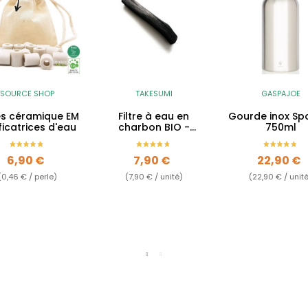
SOURCE SHOP
TAKESUMI
GASPAJOE
es céramique EM
Filtre à eau en
Gourde inox Spo
ficatrices d'eau
charbon BIO -
750ml
Binchotan
Prix
Prix
Prix
6,90 €
7,90 €
22,90 €
(0,46 € / perle)
(7,90 € / unité)
(22,90 € / unit