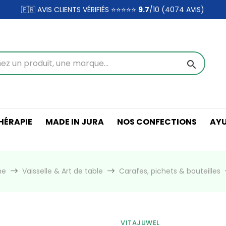
🇫🇷 AVIS CLIENTS VÉRIFIÉS ⭐⭐⭐⭐⭐
9.7
/10 (4074
AVIS)
search
ÉRAPIE
MADE IN JURA
NOS CONFECTIONS
AY
ne
Vaisselle & Art de table
Carafes, pichets & bouteilles
VITAJUWEL