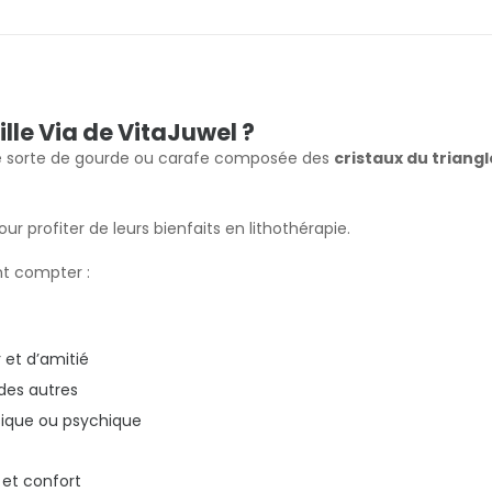
lle Via de VitaJuwel ?
une sorte de gourde ou carafe composée des
cristaux du triangl
ur profiter de leurs bienfaits en lithothérapie.
nt compter :
 et d’amitié
 des autres
sique ou psychique
 et confort