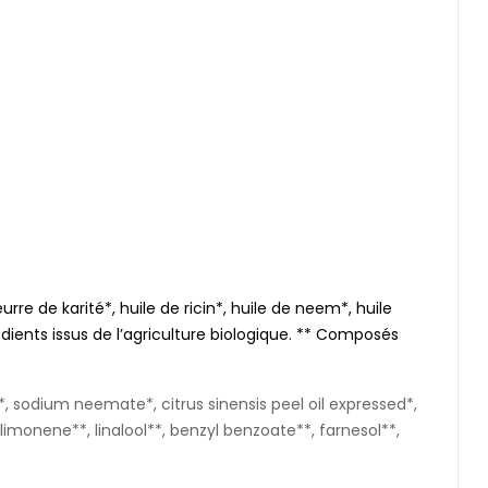
urre de karité*, huile de ricin*, huile de neem*, huile
rédients issus de l’agriculture biologique. ** Composés
 sodium neemate*, citrus sinensis peel oil expressed*,
imonene**, linalool**, benzyl benzoate**, farnesol**,