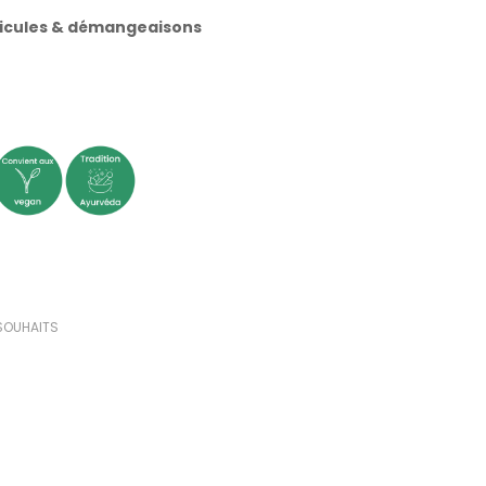
llicules & démangeaisons
(3 avis)
 SOUHAITS