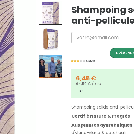
Shampoing so
anti-pellicu
PRÉVENEZ
6,45 €
64,50 € / kilo
TTC
Shampoing solide anti-pelli
Certifié Nature & Progrès
Aux plantes ayurvédiques
d'ylang-ylang & patchouli