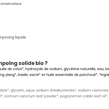
 conservateur
mpooing liquide
mpoing solide bio ?
 huile de colza*, hydroxyde de sodium, glycérine naturelle, eau, be
ng ylang*, basilic sacré* et huile essentielle de patchouli*. *Ing
ate*, glycerin, aqua, sodium sheabutterate*, sodium castorate*,
il*, ocimum sanctum leaf powder*, pogostemon cablin leaf oil*, l