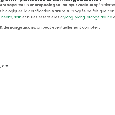
Antheya
est un
shampooing solide ayurvédique
spécialemen
 biologiques, la certification
Nature & Progrès
ne fait que con
,
neem
,
ricin
et huiles essentielles d'
ylang-ylang
,
orange douce
s & démangeaisons
, on peut éventuellement compter :
, etc)