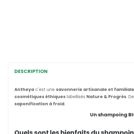
DESCRIPTION
Antheya
c'est une
savonnerie artisanale et familial
cosmétiques éthiques
labellisés
Nature & Progrès
. D
saponification à froid
.
Un shampoing BIO,
Quels sont les bienfaits du shampoi