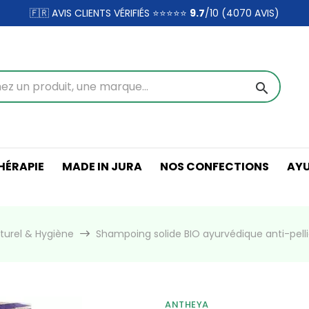
🇫🇷 AVIS CLIENTS VÉRIFIÉS ⭐⭐⭐⭐⭐
9.7
/10 (4070
AVIS)
search
ÉRAPIE
MADE IN JURA
NOS CONFECTIONS
AY
turel & Hygiène
Shampoing solide BIO ayurvédique anti-pel
ANTHEYA