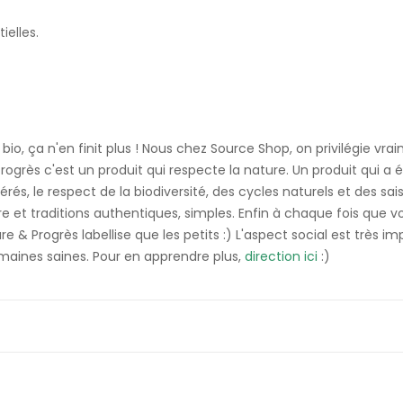
ielles.
bio, ça n'en finit plus ! Nous chez Source Shop, on privilégie vra
 Progrès c'est un produit qui respecte la nature. Un produit qui 
rés, le respect de la biodiversité, des cycles naturels et des s
ire et traditions authentiques, simples. Enfin à chaque fois que v
ure & Progrès labellise que les petits :) L'aspect social est très 
 humaines saines. Pour en apprendre plus,
direction ici
:)