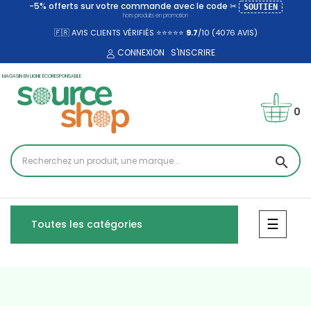
-5% offerts sur votre commande avec le code ✂
SOUTIEN
hors produits en promotion
🇫🇷 AVIS CLIENTS VÉRIFIÉS ⭐⭐⭐⭐⭐
9.7
/10 (4076
AVIS)
CONNEXION
S'INSCRIRE
MAGASIN EN LIGNE ÉCORESPONSABLE
0
search
Bascul
☰
Toutes les catégories