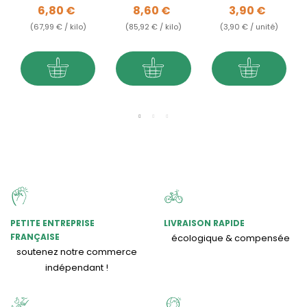
Prix
Prix
Prix
6,80 €
8,60 €
3,90 €
essentielles -...
Tous types
de...
(67,99 € / kilo)
(85,92 € / kilo)
(3,90 € / unité)
PETITE ENTREPRISE
LIVRAISON RAPIDE
FRANÇAISE
écologique & compensée
soutenez notre commerce
indépendant !