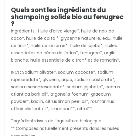
Quels sont les ingrédients du
shampoing solide bio au fenugrec
?
Ingrédients : Huile d’olive vierge*, huile de noix de
coco*, huile de colza *, glycérine naturelle, eau, huile
de ricin*, huile de sésame*, huile de jojoba*, huiles
essentielles de cèdre de l’atlas*, fenugrec*, argile
blanche, huile essentielle de citron* et de romarin*.
INCI : Sodium olivate*, sodium cocoate*, sodium
rapeseedate*, glycerin, aqua, sodium castorate*,
sodium sesameseedate*, sodium jojobate*, cedrus
atlantica bark oil*, trigonella foenum-graecum
powder*, kaolin, citrus limon peel oil*, rosmarinus
officinalis leaf oil*, limonene**, citral**.
*Ingrédients issus de l’agriculture biologique.
** Composés naturellement présents dans les huiles