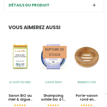
DÉTAILS DU PRODUIT
VOUS AIMEREZ AUSSI
RUPTURE DE
STOCK
LE GOÛT DU MIEL
LOUISE ÉMOI
BAMBOO LOVE
Savon BIO au
Shampoing
Porte-savon
miel & algues
solide bio à la
rond en
de Bretagne -
nigelle –
bambou
sans huiles
L’Alexandrin -