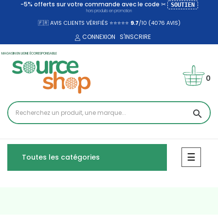
-5% offerts sur votre commande avec le code ✂
SOUTIEN
hors produits en promotion
🇫🇷 AVIS CLIENTS VÉRIFIÉS ⭐⭐⭐⭐⭐
9.7
/10 (4076
AVIS)
CONNEXION
S'INSCRIRE
MAGASIN EN LIGNE ÉCORESPONSABLE
0
search
Bascul
☰
Toutes les catégories