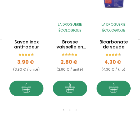
LA DROGUERIE
LA DROGUERIE
ÉCOLOGIQUE
ÉCOLOGIQUE
Savon inox
Brosse
Bicarbonate
anti-odeur
vaisselle en
de soude
bois - tête
interchangeable
Prix
Prix
Prix
3,90 €
2,80 €
4,30 €
(3,90 € / unité)
(2,80 € / unité)
(4,30 € / kilo)