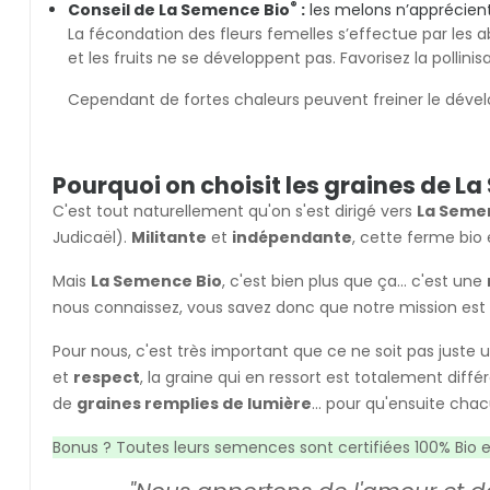
®
Conseil de La Semence Bio
:
les melons n’apprécient 
La fécondation des fleurs femelles s’effectue par les abei
et les fruits ne se développent pas. Favorisez la pollin
Cependant de fortes chaleurs peuvent freiner le dévelo
Pourquoi on choisit les graines de La
C'est tout naturellement qu'on s'est dirigé vers
La Seme
Judicaël).
Militante
et
indépendante
, cette ferme bio 
Mais
La Semence Bio
, c'est bien plus que ça... c'est une
nous connaissez, vous savez donc que notre mission es
Pour nous, c'est très important que ce ne soit pas juste u
et
respect
, la graine qui en ressort est totalement diff
de
graines remplies de lumière
... pour qu'ensuite cha
Bonus ? Toutes leurs semences sont certifiées 100% Bio 