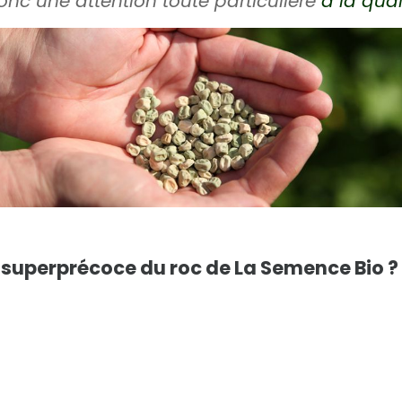
nc une attention toute particulière
à la qua
 superprécoce du roc de La Semence Bio ?