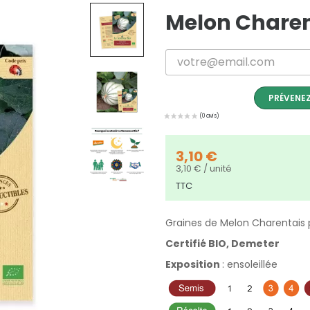
Melon Charen
PRÉVENEZ
3,10 €
3,10 € / unité
TTC
Graines de Melon Charentais
Certifié BIO, Demeter
Exposition
: ensoleillée