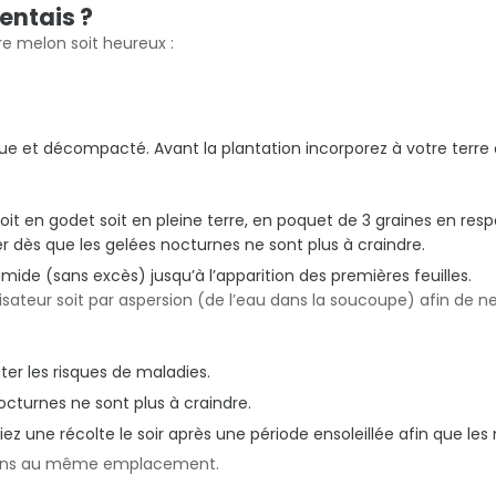
entais ?
e melon soit heureux :
que et décompacté. Avant la plantation incorporez à votre terr
soit en godet soit en pleine terre, en poquet de 3 graines en re
r dès que les gelées nocturnes ne sont plus à craindre.
umide (sans excès) jusqu’à l’apparition des premières feuilles.
risateur soit par aspersion (de l’eau dans la soucoupe) afin de ne
miter les risques de maladies.
nocturnes ne sont plus à craindre.
giez une récolte le soir après une période ensoleillée afin que les
elons au même emplacement.