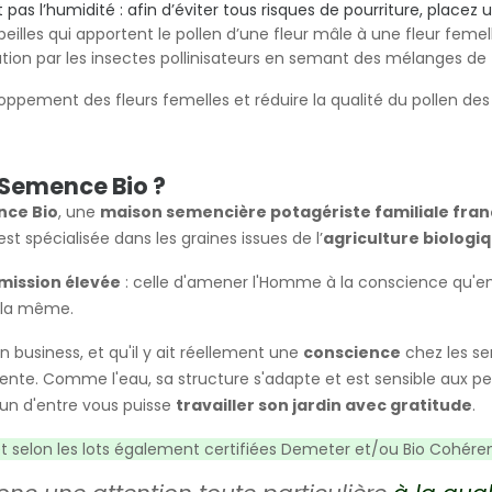
pas l’humidité : afin d’éviter tous risques de pourriture, placez u
lles qui apportent le pollen d’une fleur mâle à une fleur femelle. 
isation par les insectes pollinisateurs en semant des mélanges de
ppement des fleurs femelles et réduire la qualité du pollen des 
 Semence Bio ?
nce Bio
, une
maison semencière potagériste familiale fran
est spécialisée dans les graines issues de l’
agriculture biologi
mission élevée
: celle d'amener l'Homme à la conscience qu'en pr
t la même.
n business, et qu'il y ait réellement une
conscience
chez les sem
érente. Comme l'eau, sa structure s'adapte et est sensible aux p
cun d'entre vous puisse
travailler son jardin avec gratitude
.
et selon les lots également certifiées Demeter et/ou Bio Cohére