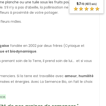
ne planche ou une tuile sous les fruits pour les protéger.
9.7
/10 (4072 avis)
★★★★★
S’il n’y a pas d’abeille, la pollinisation ne s’effectue pas
 fleurs à proximité de votre potager.
fleurs mâles.
çaise
fondée en 2002 par deux frères (Cyriaque et
que et biodynamique
.
enant soin de la Terre, il prend soin de lui... et si vous
enciers. Si la terre est travaillée avec
amour
,
humilité
ensées et énergies. Avec La Semence Bio, on fait le choix
nce.