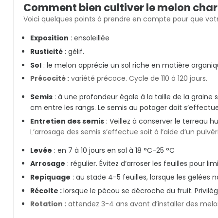
Comment bien cultiver le melon char
Voici quelques points à prendre en compte pour que votr
Exposition
: ensoleillée
Rusticité
: gélif.
Sol
:
le melon apprécie un sol riche en matière organi
Précocité :
variété précoce. Cycle de 110 à 120 jours.
Semis
:
à une profondeur égale à la taille de la graine
cm entre les rangs. Le semis au potager doit s’effectue
Entretien des semis
: Veillez à conserver le terreau h
L’arrosage des semis s’effectue soit à l’aide d’un pulvé
Levée
:
en 7 à 10 jours en sol à 18 °C-25 °C
Arrosage
: régulier. Évitez d’arroser les feuilles pour li
Repiquage
: au stade 4-5 feuilles, lorsque les gelées 
Récolte :
lorsque le pécou se décroche du fruit. Privilé
Rotation :
attendez 3-4 ans avant d’installer des m