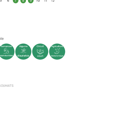
(0 avis)
le
 SOUHAITS