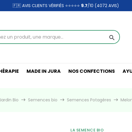
🇫🇷 AVIS CLIENTS VÉRIFIÉS ⭐⭐⭐⭐⭐
9.7
/10 (4072
AVIS)
search
ÉRAPIE
MADE IN JURA
NOS CONFECTIONS
AY
ardin Bio
Semences bio
Semences Potagères
Melon
LA SEMENCE BIO