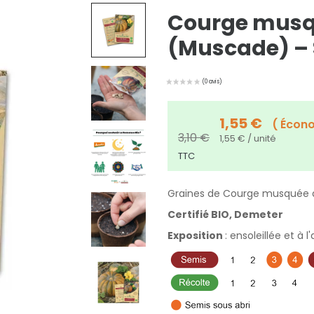
Courge musq
(Muscade) – 
1,55 €
Écon
3,10 €
1,55 € / unité
TTC
Graines de Courge musquée 
Certifié BIO, Demeter
Exposition
: ensoleillée et à l