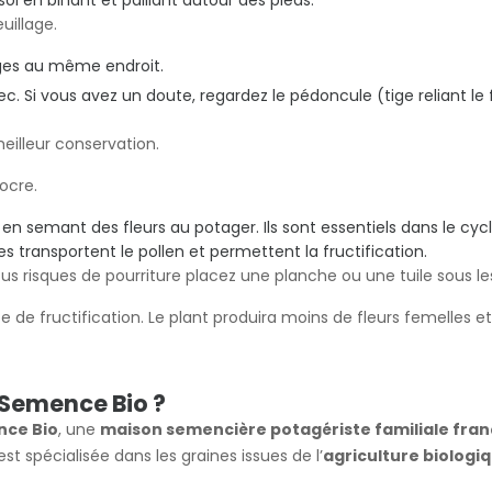
uillage.
rges au même endroit.
. Si vous avez un doute, regardez le pédoncule (tige reliant le fru
eilleur conservation.
’ocre.
s en semant des fleurs au potager. Ils sont essentiels dans le cyc
s transportent le pollen et permettent la fructification.
ous risques de pourriture placez une planche ou une tuile sous les
de fructification. Le plant produira moins de fleurs femelles et
 Semence Bio ?
nce Bio
, une
maison semencière potagériste familiale fran
est spécialisée dans les graines issues de l’
agriculture biologi