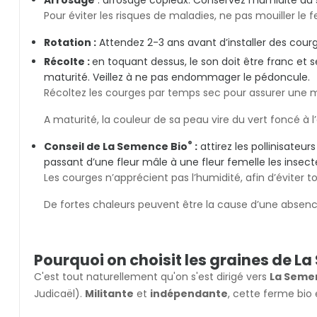
Pour éviter les risques de maladies, ne pas mouiller le fe
Rotation :
Attendez 2-3 ans avant d’installer des cou
Récolte :
en toquant dessus, le son doit être franc et sec
maturité. Veillez à ne pas endommager le pédoncule.
Récoltez les courges par temps sec pour assurer une m
A maturité, la couleur de sa peau vire du vert foncé à l
®
Conseil de La Semence Bio
:
attirez les pollinisateur
passant d’une fleur mâle à une fleur femelle les insecte
Les courges n’apprécient pas l’humidité, afin d’éviter t
De fortes chaleurs peuvent être la cause d’une absence 
Pourquoi on choisit les graines de La
C'est tout naturellement qu'on s'est dirigé vers
La Seme
Judicaël).
Militante
et
indépendante
, cette ferme bio 