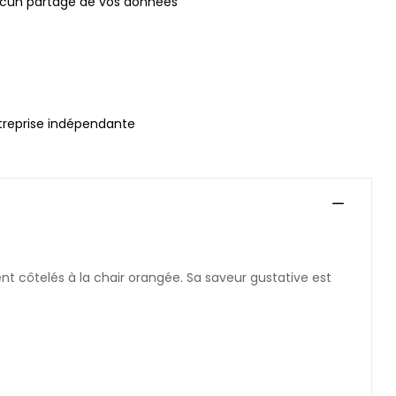
ucun partage de vos données
treprise indépendante
 côtelés à la chair orangée. Sa saveur gustative est