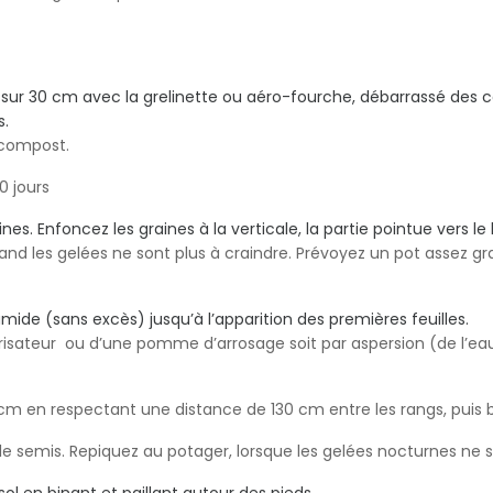
i sur 30 cm avec la grelinette ou aéro-fourche, débarrassé des c
s.
compost.
0 jours
s. Enfoncez les graines à la verticale, la partie pointue vers le 
uand les gelées ne sont plus à craindre. Prévoyez un pot assez 
umide (sans excès) jusqu’à l’apparition des premières feuilles.
érisateur ou d’une pomme d’arrosage soit par aspersion (de l’eau
0 cm en respectant une distance de 130 cm entre les rangs, puis b
e semis. Repiquez au potager, lorsque les gelées nocturnes ne s
ol en binant et paillant autour des pieds.