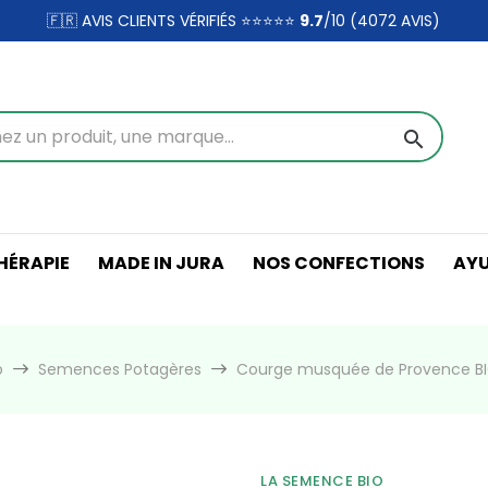
🇫🇷 AVIS CLIENTS VÉRIFIÉS ⭐⭐⭐⭐⭐
9.7
/10 (4072
AVIS)
search
ÉRAPIE
MADE IN JURA
NOS CONFECTIONS
AY
o
Semences Potagères
Courge musquée de Provence BI
LA SEMENCE BIO