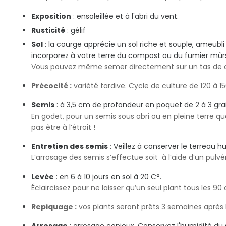
Exposition
: ensoleillée et à l'abri du vent.
Rusticité
: gélif
Sol
: la courge apprécie un sol riche et souple, ameubl
incorporez à votre terre du compost ou du fumier mûr
Vous pouvez même semer directement sur un tas de 
Précocité :
variété tardive. Cycle de culture de 120 à 15
Semis
: à 3,5 cm de profondeur en poquet de 2 à 3 graine
En godet, pour un semis sous abri ou en pleine terre q
pas être à l’étroit !
Entretien des semis
: Veillez à conserver le terreau h
L’arrosage des semis s’effectue soit à l’aide d’un pulv
Levée
: en 6 à 10 jours en sol à 20 C°.
Éclaircissez pour ne laisser qu’un seul plant tous les 9
Repiquage :
vos plants seront prêts 3 semaines après l
Arrosage
: arrosage copieux. Conservez l'humidité du s