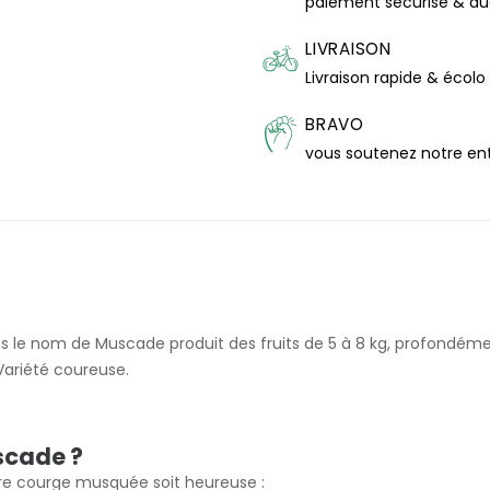
paiement sécurisé & a
LIVRAISON
Livraison rapide & écolo
BRAVO
vous soutenez notre en
e nom de Muscade produit des fruits de 5 à 8 kg, profondément
Variété coureuse.
scade ?
re courge musquée soit heureuse :