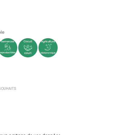
(0 avis)
le
 SOUHAITS