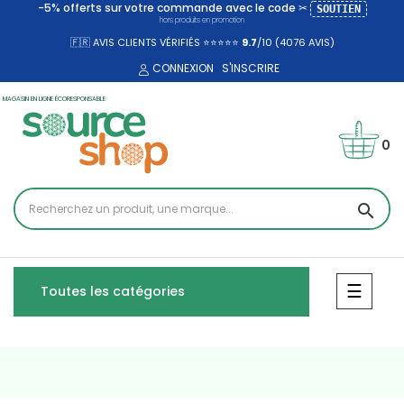
-5% offerts sur votre commande avec le code ✂
SOUTIEN
hors produits en promotion
🇫🇷 AVIS CLIENTS VÉRIFIÉS ⭐⭐⭐⭐⭐
9.7
/10 (4076
AVIS)
CONNEXION
S'INSCRIRE
MAGASIN EN LIGNE ÉCORESPONSABLE
0
search
Bascul
☰
Toutes les catégories