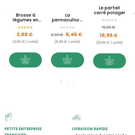
Le parfait
carré potager
Brosse à
La
légumes en
permaculture,
bois et fibres
c'est très
Prix de base
Prix
19,95 €
simple !
Prix
Prix de base
Prix
3,80 €
8,46 €
8,90 €
18,95 €
(3,80 € / unité)
(8,46 € / unité)
(18,95 € / unité)
PETITE ENTREPRISE
LIVRAISON RAPIDE
FRANÇAISE