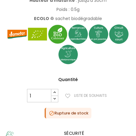
Hauteur à maturité
: jusqu'à 30cm
Poids : 0.5g
ECOLO
♲
sachet biodégradable
Quantité
LISTE DE SOUHAITS
Rupture de stock

SÉCURITÉ