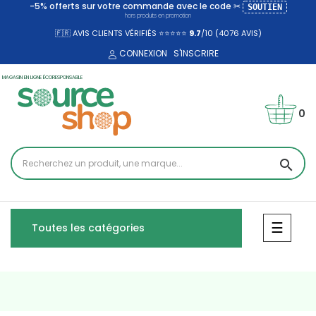
-5% offerts sur votre commande avec le code ✂
SOUTIEN
hors produits en promotion
🇫🇷 AVIS CLIENTS VÉRIFIÉS ⭐⭐⭐⭐⭐
9.7
/10 (4076
AVIS)
CONNEXION
S'INSCRIRE
MAGASIN EN LIGNE ÉCORESPONSABLE
0
search
Bascul
☰
Toutes les catégories