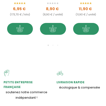
en poudre
français -
1.5kg à 2kg
Binchotan
Prix
Prix
Prix
6,95 €
8,90 €
11,90 €
(173,70 € / kilo)
(8,90 € / unité)
(11,90 € / unité)
PETITE ENTREPRISE
LIVRAISON RAPIDE
FRANÇAISE
écologique & compensée
soutenez notre commerce
indépendant !