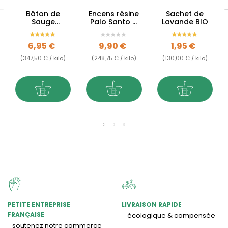
Bâton de
Encens résine
Sachet de
Sauge
Palo Santo &
Lavande BIO
blanche &
Cèdre
Cèdre
Prix
Prix
Prix
6,95 €
9,90 €
1,95 €
(347,50 € / kilo)
(248,75 € / kilo)
(130,00 € / kilo)
PETITE ENTREPRISE
LIVRAISON RAPIDE
FRANÇAISE
écologique & compensée
soutenez notre commerce