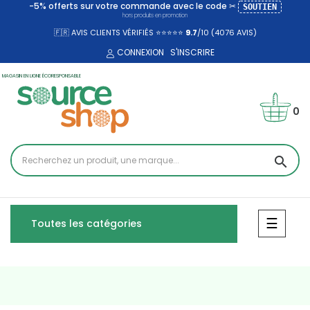
-5% offerts sur votre commande avec le code ✂
SOUTIEN
hors produits en promotion
🇫🇷 AVIS CLIENTS VÉRIFIÉS ⭐⭐⭐⭐⭐
9.7
/10 (4076
AVIS)
CONNEXION
S'INSCRIRE
MAGASIN EN LIGNE ÉCORESPONSABLE
0
search
Bascul
☰
Toutes les catégories