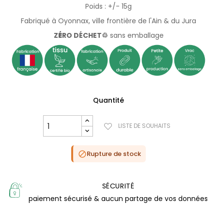
Poids : +/- 15g
Fabriqué à Oyonnax, ville frontière de l'Ain & du Jura
Z
É
RO DÉCHET♲
sans emballage
Quantité
LISTE DE SOUHAITS
Rupture de stock

SÉCURITÉ
paiement sécurisé & aucun partage de vos données