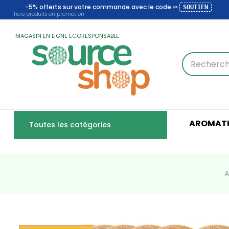
-5% offerts sur votre commande avec le code ✂
SOUTIEN
hors produits en promotion
MAGASIN EN LIGNE ÉCORESPONSABLE
AROMATH
Toutes les catégories
A