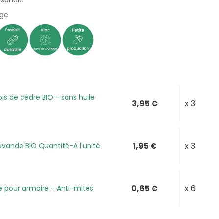
isanale
age
(2 avis)
is de cèdre BIO - sans huile
3,95 €
x 3
1,95 €
x 3
avande BIO Quantité-A l'unité
0,65 €
x 6
e pour armoire - Anti-mites