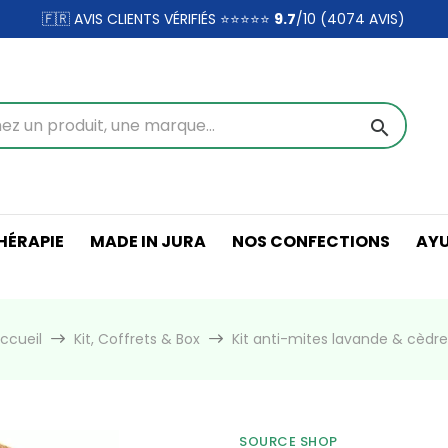
🇫🇷 AVIS CLIENTS VÉRIFIÉS ⭐⭐⭐⭐⭐
9.7
/10 (4074
AVIS)
search
ÉRAPIE
MADE IN JURA
NOS CONFECTIONS
AY
ccueil
Kit, Coffrets & Box
Kit anti-mites lavande & cèdre
SOURCE SHOP