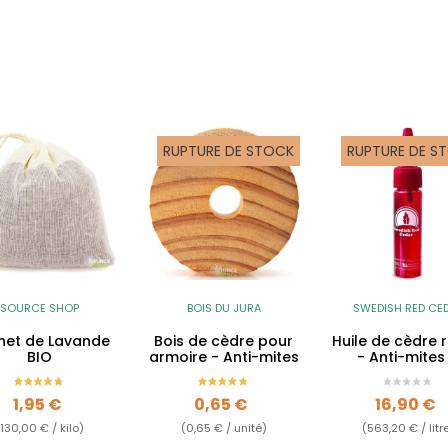
RUPTURE DE STOCK
RUPTURE DE S
SOURCE SHOP
BOIS DU JURA
SWEDISH RED CE
het de Lavande
Bois de cèdre pour
Huile de cèdre 
BIO
armoire - Anti-mites
- Anti-mites
insectes
Prix
Prix
Prix
1,95 €
0,65 €
16,90 €
(130,00 € / kilo)
(0,65 € / unité)
(563,20 € / litr