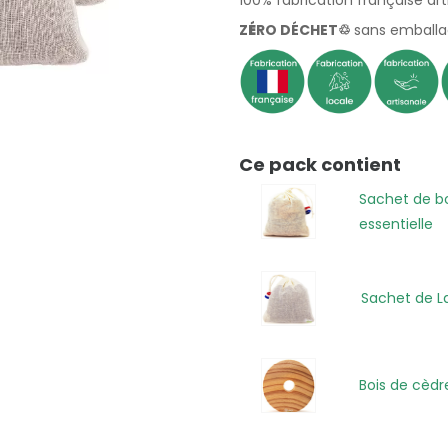
100% fabrication française art
Z
É
RO DÉCHET♲
sans emball
Ce pack contient
Sachet de bo
essentielle
Sachet de L
Bois de cèdr