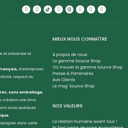
MIEUX NOUS CONNAÎTRE
 et artisanale et
A propos de nous
La gamme Source Shop
Où trouver la gamme Source Shop
français
, d’entreprises
Presse & Partenaires
enticité, respect du
Avis Clients
Le mag' Source Shop
rac
,
sans emballage
,
ue création une âme.
NOS VALEURS
llons aussi quelques
hique
.
La relation humaine avant tout !
compagner dans cette
Ils font partie de notre écosystème