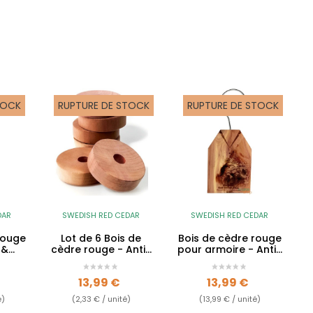
TOCK
RUPTURE DE STOCK
RUPTURE DE STOCK
DAR
SWEDISH RED CEDAR
SWEDISH RED CEDAR
rouge
Lot de 6 Bois de
Bois de cèdre rouge
 &
cèdre rouge - Anti-
pour armoire - Anti-
mites
mites
Prix
Prix
13,99 €
13,99 €
e)
(2,33 € / unité)
(13,99 € / unité)