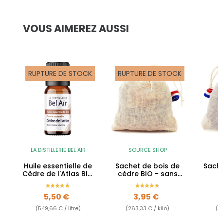
VOUS AIMEREZ AUSSI
RUPTURE DE STOCK
RUPTURE DE STOCK
LA DISTILLERIE BEL AIR
SOURCE SHOP
Huile essentielle de
Sachet de bois de
Sac
Cèdre de l'Atlas BIO
cèdre BIO - sans
- 10ml
huile essentielle
Prix
Prix
5,50 €
3,95 €
(549,66 € / litre)
(263,33 € / kilo)