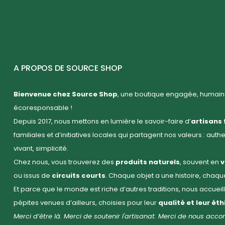
A PROPOS DE SOURCE SHOP
Bienvenue chez Source Shop
, une boutique engagée, humaine
écoresponsable !
Depuis 2017, nous mettons en lumière le savoir-faire d’
artisans 
familiales et d’initiatives locales qui partagent nos valeurs : auth
vivant, simplicité.
Chez nous, vous trouverez des
produits naturels
, souvent en
v
ou issus de
circuits courts
. Chaque objet a une histoire, chaq
Et parce que le monde est riche d’autres traditions, nous accuei
pépites venues d’ailleurs, choisies pour leur
qualité et leur ét
Merci d’être là. Merci de soutenir l'artisanat. Merci de nous ac