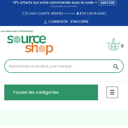
-5% offerts sur votre commande avec le code ✂
SOUTIEN
hors produits en promotion
🇫🇷 AVIS CLIENTS VÉRIFIÉS ⭐⭐⭐⭐⭐
9.7
/10 (4076
AVIS)
CONNEXION
S'INSCRIRE
MAGASIN EN LIGNE ÉCORESPONSABLE
0
search
Bascul
☰
Toutes les catégories