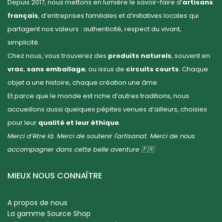
Depuis 2017, nous mettons en lumière le savoir-faire d’
artisans
français
, d’entreprises familiales et d’initiatives locales qui
partagent nos valeurs : authenticité, respect du vivant,
simplicité.
Chez nous, vous trouverez des
produits naturels
, souvent en
vrac
,
sans emballage
, ou issus de
circuits courts
. Chaque
objet a une histoire, chaque création une âme.
Et parce que le monde est riche d’autres traditions, nous
accueillons aussi quelques pépites venues d’ailleurs, choisies
pour leur
qualité et leur éthique
.
Merci d’être là. Merci de soutenir l'artisanat. Merci de nous
accompagner dans cette belle aventure 🇫🇷
MIEUX NOUS CONNAÎTRE
A propos de nous
La gamme Source Shop