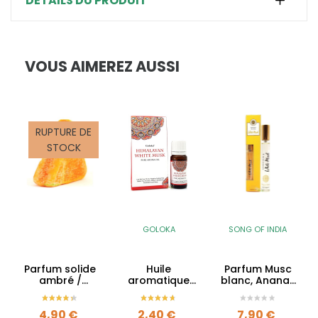
DÉTAILS DU PRODUIT
VOUS AIMEREZ AUSSI
RUPTURE DE
STOCK
GOLOKA
SONG OF INDIA
Parfum solide
Huile
Parfum Musc
ambré /
aromatique
blanc, Ananas
musqué
Musc blanc
& Rum - 12ml
d'Himalaya
Prix
Prix
Prix
4,90 €
2,40 €
7,90 €