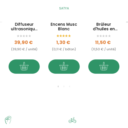
SATYA
Diffuseur
Encens Musc
Brûleur
ultrasonique
Blanc
d'huiles en
Zen - 200ml
stéatite
Prix
Prix
Prix
39,90 €
1,30 €
11,50 €
(39,90 € / unité)
(0,11 € / bâton)
(11,50 € / unité)