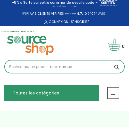
-5% offerts sur votre commande avec le code ✂
SOUTIEN
hors produits en promotion
🇫🇷 AVIS CLIENTS VÉRIFIÉS ⭐⭐⭐⭐⭐
9.7
/10 (4074
AVIS)
CONNEXION
S'INSCRIRE
MAGASIN EN LIGNE ÉCORESPONSABLE
0
search
Bascul
☰
Toutes les catégories