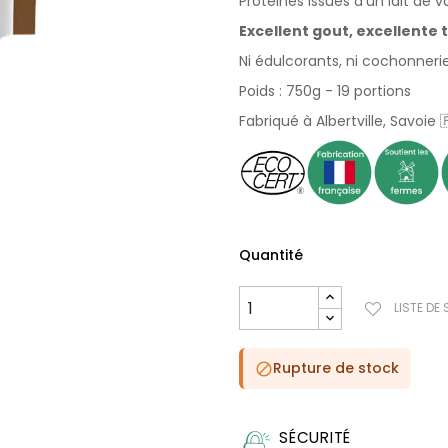
Protéines issues d'un lait de
Excellent gout, excellente 
Ni édulcorants, ni cochonneri
Poids : 750g - 19 portions
Fabriqué à Albertville, Savoie 
Quantité
LISTE DE
Rupture de stock

SÉCURITÉ