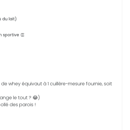
 du lait)
 sportive 👏
n de whey équivaut à 1 cuillère-mesure fournie, soit
nge le tout ? 😂)
llé des parois !