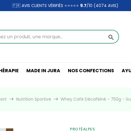
🇫🇷 AVIS CLIENTS VÉRIFIÉS ⭐⭐⭐⭐⭐
9.7
/10 (4074
AVIS)
search
ÉRAPIE
MADE IN JURA
NOS CONFECTIONS
AY
port
Nutrition Sportive
Whey Café Décaféiné - 750g - S
PROTÉALPES