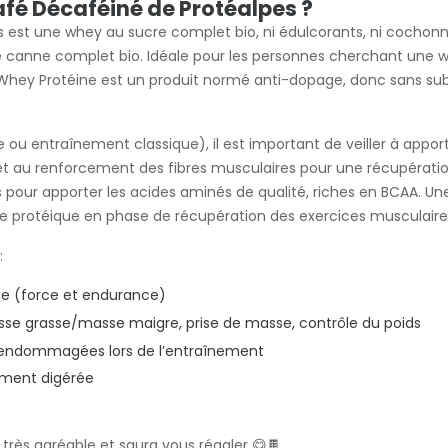
afé Décaféiné de Protéalpes ?
s est une whey au sucre complet bio, ni édulcorants, ni cochon
 de canne complet bio. Idéale pour les personnes cherchant une 
 Whey Protéine est un produit normé anti-dopage, donc sans subs
ou entraînement classique), il est important de veiller à apporte
 et au renforcement des fibres musculaires pour une récupératio
pour apporter les acides aminés de qualité, riches en BCAA. Une
èse protéique en phase de récupération des exercices musculaire
:
ie (force et endurance)
se grasse/masse maigre, prise de masse, contrôle du poids
 endommagées lors de l’entraînement
lement digérée
très agréable et saura vous régaler 😋🍫