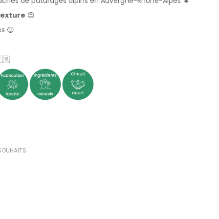
 vaches de pâturages alpins en Auvergne-Rhône-Alpes 🌲
texture
😍
es 😌
🇫🇷
(0 avis)
 SOUHAITS