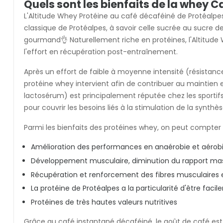
Quels sont les bienfaits de la whey C
L'Altitude Whey Protéine au café décaféiné de Protéalpe
classique de Protéalpes, à savoir celle sucrée au sucre
gourmand👌 Naturellement riche en protéines, l'Altitude
l'effort en récupération post-entraînement.
Après un effort de faible à moyenne intensité (résistance 
protéine whey intervient afin de contribuer au maintien
lactosérum) est principalement réputée chez les sportifs 
pour couvrir les besoins liés à la stimulation de la synth
Parmi les bienfaits des protéines whey, on peut compter 
Amélioration des performances en anaérobie et aérob
Développement musculaire, diminution du rapport mas
Récupération et renforcement des fibres musculaires
La protéine de Protéalpes a la particularité d'être faci
Protéines de très hautes valeurs nutritives
Grâce au café instantané décaféiné, le goût de café est 