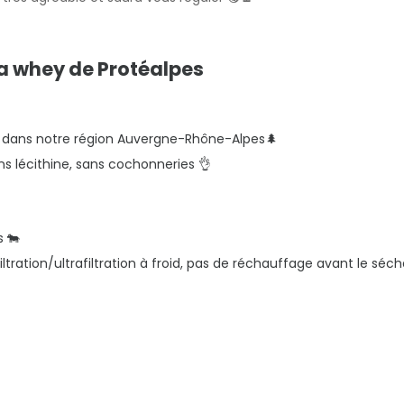
la whey de Protéalpes
us, dans notre région Auvergne-Rhône-Alpes🌲
ns lécithine, sans cochonneries 👌
s 🐄
ration/ultrafiltration à froid, pas de réchauffage avant le séc