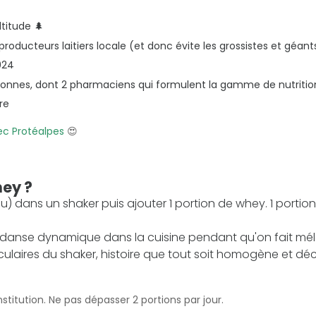
titude 🌲
roducteurs laitiers locale (et donc évite les grossistes et géants
024
sonnes, dont 2 pharmaciens qui formulent la gamme de nutrition
re
vec Protéalpes
😍
ey ?
eau) dans un shaker puis ajouter 1 portion de whey. 1 portio
 danse dynamique dans la cuisine pendant qu'on fait méla
ulaires du shaker, histoire que tout soit homogène et déco
titution. Ne pas dépasser 2 portions par jour.