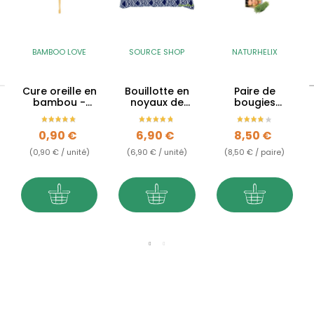
BAMBOO LOVE
SOURCE SHOP
NATURHELIX
Cure oreille en
Bouillotte en
Paire de
bambou -
noyaux de
bougies
Oriculi
cerises Bio –
auriculaires au
Coussin
thym
Prix
Prix
Prix
0,90 €
6,90 €
8,50 €
chauffant
(0,90 € / unité)
(6,90 € / unité)
(8,50 € / paire)