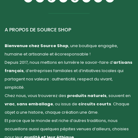
A PROPOS DE SOURCE SHOP
Bienvenue chez Source Shop
, une boutique engagée,
humaine et artisanale et écoresponsable !
Depuis 2017, nous mettons en lumière le savoir-faire d’
artisans
français
, d’entreprises familiales et d’initiatives locales qui
partagent nos valeurs : authenticité, respect du vivant,
simplicité.
Chez nous, vous trouverez des
produits naturels
, souvent en
vrac
,
sans emballage
, ou issus de
circuits courts
. Chaque
objet a une histoire, chaque création une âme.
Et parce que le monde est riche d’autres traditions, nous
accueillons aussi quelques pépites venues d’ailleurs, choisies
pour leur
qualité et leur éthique
.