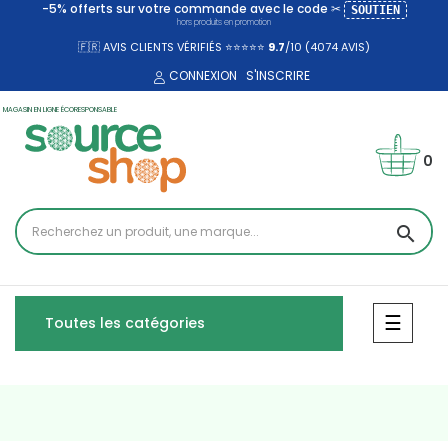
-5% offerts sur votre commande avec le code ✂
SOUTIEN
hors produits en promotion
🇫🇷 AVIS CLIENTS VÉRIFIÉS ⭐⭐⭐⭐⭐
9.7
/10 (4074
AVIS)
CONNEXION
S'INSCRIRE
MAGASIN EN LIGNE ÉCORESPONSABLE
0
search
Bascul
☰
Toutes les catégories