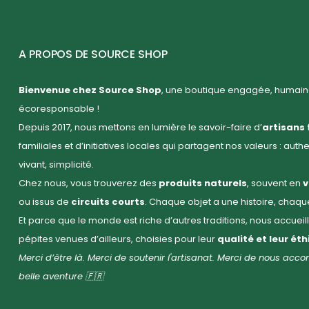
A PROPOS DE SOURCE SHOP
Bienvenue chez Source Shop
, une boutique engagée, humaine
écoresponsable !
Depuis 2017, nous mettons en lumière le savoir-faire d’
artisans 
familiales et d’initiatives locales qui partagent nos valeurs : auth
vivant, simplicité.
Chez nous, vous trouverez des
produits naturels
, souvent en
v
ou issus de
circuits courts
. Chaque objet a une histoire, chaq
Et parce que le monde est riche d’autres traditions, nous accuei
pépites venues d’ailleurs, choisies pour leur
qualité et leur ét
Merci d’être là. Merci de soutenir l'artisanat. Merci de nous ac
belle aventure 🇫🇷