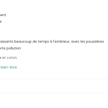
ment
e
assants beaucoup de temps à l'extérieur, avec les poussières
te pollution
e
et coton.
 bien-être
.