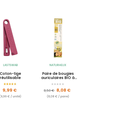
LASTSWAB
NATURHELIX
Coton-tige
Paire de bougies
réutilisable
auriculaires BIO à
l'arbre à thé - Tea
tree
Prix
Prix de base
Prix
9,99 €
8,08 €
8,50 €
(9,99 € / unité)
(8,08 € / paire)