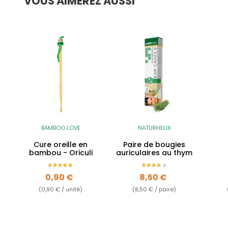
VOUS AIMEREZ AUSSI
BAMBOO LOVE
NATURHELIX
Cure oreille en
Paire de bougies
bambou - Oriculi
auriculaires au thym
Prix
Prix
0,90 €
8,50 €
(0,90 € / unité)
(8,50 € / paire)