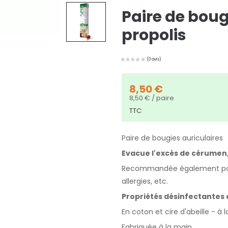
Paire de boug
propolis
8,50 €
8,50 € / paire
TTC
Paire de bougies auriculaires
Evacue l'excès de cérumen, 
Recommandée également pour
allergies, etc.
Propriétés désinfectantes 
En coton et cire d'abeille - à l
Fabriquée à la main