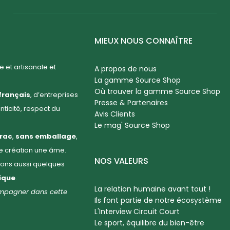
MIEUX NOUS CONNAÎTRE
 et artisanale et
A propos de nous
La gamme Source Shop
Où trouver la gamme Source Shop
français
, d’entreprises
Presse & Partenaires
enticité, respect du
Avis Clients
Le mag' Source Shop
rac
,
sans emballage
,
ue création une âme.
NOS VALEURS
llons aussi quelques
hique
.
La relation humaine avant tout !
compagner dans cette
Ils font partie de notre écosystème
L'Interview Circuit Court
Le sport, équilibre du bien-être