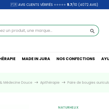
🇫🇷 AVIS CLIENTS VÉRIFIÉS ⭐⭐⭐⭐⭐
9.7
/10 (4072
AVIS)
search
ÉRAPIE
MADE IN JURA
NOS CONFECTIONS
AY
e & Médecine Douce
Apithérapie
Paire de bougies auricula
NATURHELIX