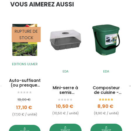
VOUS AIMEREZ AUSSI
RUPTURE DE
STOCK
EDITIONS ULMER
EDA
EDA
Auto-suffisant
(ou presque)
Mini-serre à
Composteur
- Manuel pour
semis
de cuisine -
un jardin
rectangulaire
Seau à
Prix de base
Prix
vivrier
18,00 €
compost
Prix
Prix
10,50 €
8,90 €
17,10 €
(10,50 € / unité)
(8,90 € / unité)
(17,10 € / unité)