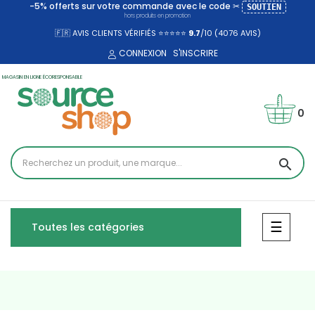
-5% offerts sur votre commande avec le code ✂
SOUTIEN
hors produits en promotion
🇫🇷 AVIS CLIENTS VÉRIFIÉS ⭐⭐⭐⭐⭐
9.7
/10 (4076
AVIS)
CONNEXION
S'INSCRIRE
MAGASIN EN LIGNE ÉCORESPONSABLE
0
search
Bascul
☰
Toutes les catégories