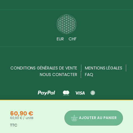
EUR
CHF
CONDITIONS GÉNÉRALES DE VENTE
MENTIONS LÉGALES
NOUS CONTACTER
FAQ
Source Shop © 2017 - 2026. Tous droits réservés
60,90 €
AJOUTER AU PANIER
60,90 € / unité
TTC
Les bienfaits et propriétés des produits indiqués dans chaque description de produits ne sont là qu'à titre informatif. Les
informations disponibles sur notre site sont mises à votre disposition à titre informatif. Elles ne sauraient en aucun cas constituer