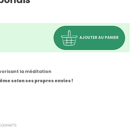
aponais
AJOUTER AU PANIER
orisant la méditation
même selon ses propres envies !
(0 avis)
 SOUHAITS