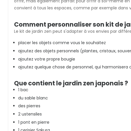
offrir, mais également parfait pour offrir à soi-même en 
convient à tous les espaces, comme par exemple dans vo
Comment personnaliser son kit de jar
Le kit de jardin zen peut s'adapter à vos envies par différ
placer les objets comme vous le souhaitez
ajoutez des objets personnels (plantes, cristaux, souveni
ajoutez votre propre bougie
ajoutez quelque chose de personnel, qui harmonisera 
Que contient le jardin zen japonais ?
1 bac
du sable blanc
des pierres
2 ustensiles
1 pont en pierre
1 cerisier Sakura