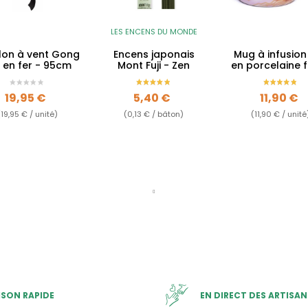
LES ENCENS DU MONDE
llon à vent Gong
Encens japonais
Mug à infusion
 en fer - 95cm
Mont Fuji - Zen
en porcelaine f
filtre inox
Prix
Prix
Prix
19,95 €
5,40 €
11,90 €
(19,95 € / unité)
(0,13 € / bâton)
(11,90 € / unité
ISON RAPIDE
EN DIRECT DES ARTISAN