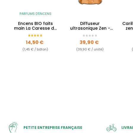
PARFUMS D'ENCENS
Encens BIO faits
Diffuseur
Cari
main La Caresse du
ultrasonique Zen -
zen
Papillon - Tradition
200ml
Japonaise
Prix
Prix
14,50 €
39,90 €
(1,45 € / bâton)
(39,90 € / unité)
PETITE ENTREPRISE FRANÇAISE
LIVRA