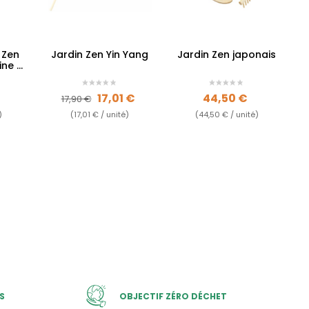
 Zen
Jardin Zen Yin Yang
Jardin Zen japonais
ine +
Prix de base
Prix
Prix
17,01 €
44,50 €
17,90 €
)
(17,01 € / unité)
(44,50 € / unité)
S
OBJECTIF ZÉRO DÉCHET