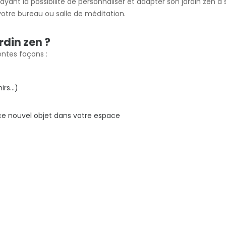
ayant la possibilité de personnaliser et adapter son jardin zen à
tre bureau ou salle de méditation.
din zen ?
entes façons :
rs...)
ce nouvel objet dans votre espace