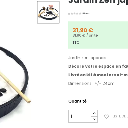
Jardin Zen j
31,90 €
31,90 € / unité
TTC
Jardin zen japonais
Décore votre espace en fav
Livré en kit à monter soi-
Dimensions : +/- 24cm
Quantité
LISTE DE