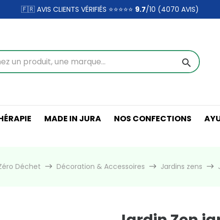
🇫🇷 AVIS CLIENTS VÉRIFIÉS ⭐⭐⭐⭐⭐
9.7
/10 (4070
AVIS)
search
ÉRAPIE
MADE IN JURA
NOS CONFECTIONS
AY
Zéro Déchet
Décoration & Accessoires
Jardins zens