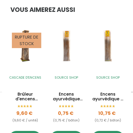
VOUS AIMEREZ AUSSI
RUPTURE DE
STOCK
CASCADE D'ENCENS
SOURCE SHOP
SOURCE SHOP
Brûleur
Encens
Encens
d'encens
ayurvédique
ayurvédique à
vertical en
Nag Champa
la Cannelle
bois - feuilles
Prix
Prix
Prix
9,60 €
0,75 €
10,75 €
(9,60 € / unité)
(0,75 € / bâton)
(0,72 € / bâton)