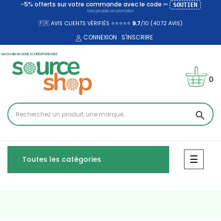
-5% offerts sur votre commande avec le code ✂
SOUTIEN
hors produits en promotion
🇫🇷 AVIS CLIENTS VÉRIFIÉS ⭐⭐⭐⭐⭐
9.7
/10 (4072
AVIS)
CONNEXION
S'INSCRIRE
MAGASIN EN LIGNE ÉCORESPONSABLE
0
search
Bascul
☰
Toutes les catégories