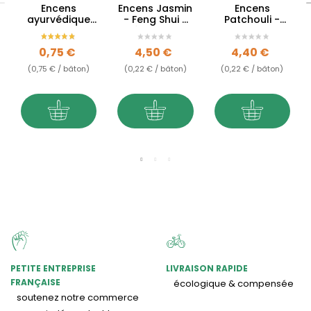
Encens
Encens Jasmin
Encens
ayurvédique
- Feng Shui -
Patchouli -
Nag Champa
Elément eau
Feng Shui -
Elément métal
Prix
Prix
Prix
0,75 €
4,50 €
4,40 €
(0,75 € / bâton)
(0,22 € / bâton)
(0,22 € / bâton)
PETITE ENTREPRISE
LIVRAISON RAPIDE
FRANÇAISE
écologique & compensée
soutenez notre commerce