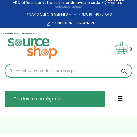
-5% offerts sur votre commande avec le code ✂
SOUTIEN
hors produits en promotion
🇫🇷 AVIS CLIENTS VÉRIFIÉS ⭐⭐⭐⭐⭐
9.7
/10 (4076
AVIS)
CONNEXION
S'INSCRIRE
MAGASIN EN LIGNE ÉCORESPONSABLE
0
search
Bascul
☰
Toutes les catégories