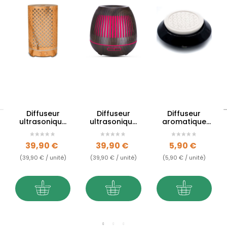
Diffuseur
Diffuseur
Diffuseur
ultrasonique
ultrasonique
aromatique
Zen - 200ml
Gaïa - 400ml
Fleur de Vie
Prix
Prix
Prix
39,90 €
39,90 €
5,90 €
(39,90 € / unité)
(39,90 € / unité)
(5,90 € / unité)