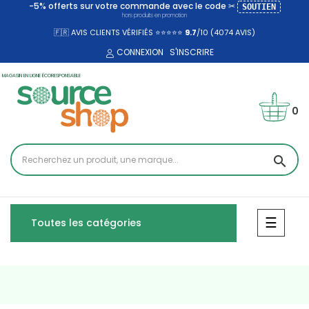
-5% offerts sur votre commande avec le code ✂
SOUTIEN
hors produits en promotion
🇫🇷 AVIS CLIENTS VÉRIFIÉS ⭐⭐⭐⭐⭐
9.7
/10 (4074
AVIS)
CONNEXION
S'INSCRIRE
MAGASIN EN LIGNE ÉCORESPONSABLE
0
search
Bascul
☰
Toutes les catégories