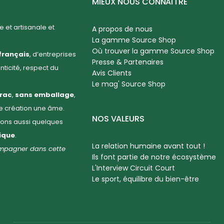
MIEUX NOUS CONNAÎTRE
 et artisanale et
A propos de nous
La gamme Source Shop
Où trouver la gamme Source Shop
français
, d’entreprises
Presse & Partenaires
enticité, respect du
Avis Clients
Le mag' Source Shop
rac
,
sans emballage
,
ue création une âme.
NOS VALEURS
llons aussi quelques
hique
.
La relation humaine avant tout !
compagner dans cette
Ils font partie de notre écosystème
L'Interview Circuit Court
Le sport, équilibre du bien-être