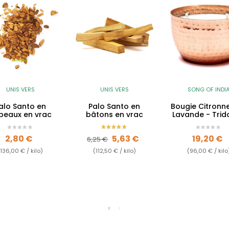
UNIS VERS
UNIS VERS
SONG OF INDI
alo Santo en
Palo Santo en
Bougie Citronne
peaux en vrac
bâtons en vrac
Lavande - Trid
Prix
Prix de base
Prix
Prix
2,80 €
5,63 €
19,20 €
6,25 €
(136,00 € / kilo)
(112,50 € / kilo)
(96,00 € / kilo