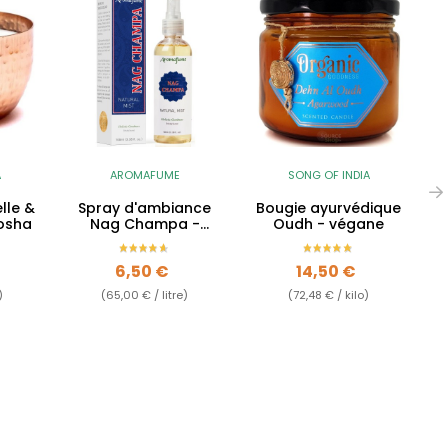
A
AROMAFUME
SONG OF INDIA
lle &
Spray d'ambiance
Bougie ayurvédique
osha
Nag Champa -
Oudh - végane
Relaxation
Prix
Prix
6,50 €
14,50 €
)
(65,00 € / litre)
(72,48 € / kilo)