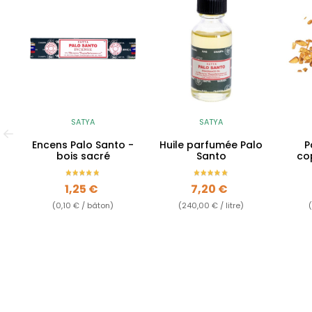
SATYA
SATYA
Encens Palo Santo -
Huile parfumée Palo
P
bois sacré
Santo
co
Prix
Prix
1,25 €
7,20 €
(0,10 € / bâton)
(240,00 € / litre)