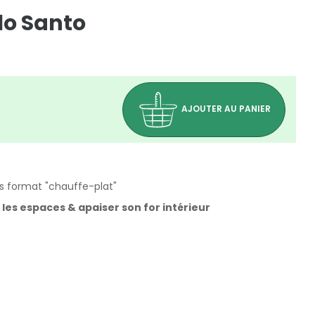
lo Santo
AJOUTER AU PANIER
s format "chauffe-plat"
es espaces & apaiser son for intérieur
(0 avis)