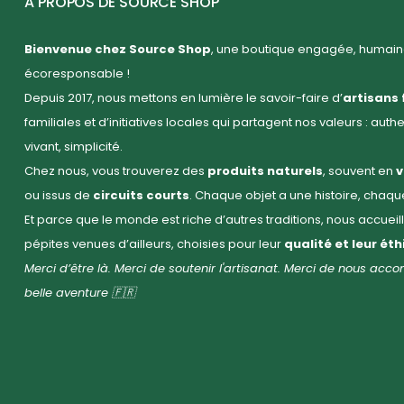
A PROPOS DE SOURCE SHOP
Bienvenue chez Source Shop
, une boutique engagée, humaine
écoresponsable !
Depuis 2017, nous mettons en lumière le savoir-faire d’
artisans 
familiales et d’initiatives locales qui partagent nos valeurs : auth
vivant, simplicité.
Chez nous, vous trouverez des
produits naturels
, souvent en
v
ou issus de
circuits courts
. Chaque objet a une histoire, chaq
Et parce que le monde est riche d’autres traditions, nous accuei
pépites venues d’ailleurs, choisies pour leur
qualité et leur ét
Merci d’être là. Merci de soutenir l'artisanat. Merci de nous ac
belle aventure 🇫🇷