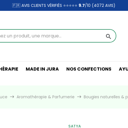
🇫🇷 AVIS CLIENTS VÉRIFIÉS ⭐⭐⭐⭐⭐
9.7
/10 (4072
AVIS)
search
ÉRAPIE
MADE IN JURA
NOS CONFECTIONS
AY
ouce
Aromathérapie & Parfumerie
Bougies naturelles &
SATYA