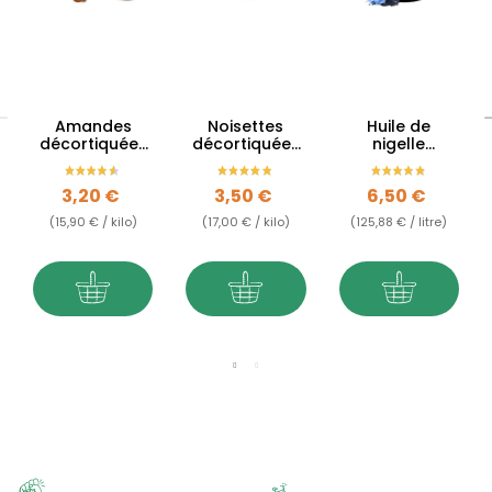
Amandes
Noisettes
Huile de
décortiquées
décortiquées
nigelle
BIO d'Espagne
BIO en vrac
d'Ethiopie en
en vrac
vrac -
Prix
Prix
Prix
3,20 €
3,50 €
6,50 €
Habachia
(15,90 € / kilo)
(17,00 € / kilo)
(125,88 € / litre)