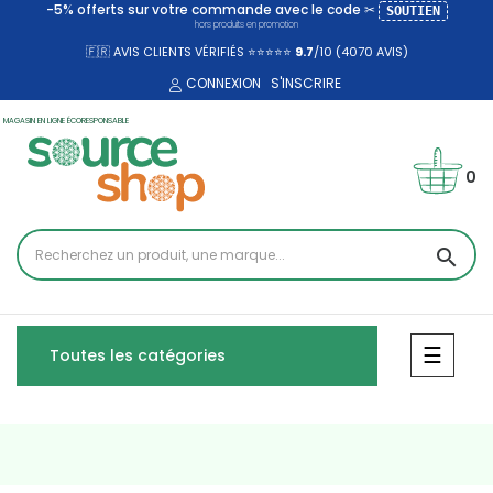
-5% offerts sur votre commande avec le code ✂
SOUTIEN
hors produits en promotion
🇫🇷 AVIS CLIENTS VÉRIFIÉS ⭐⭐⭐⭐⭐
9.7
/10 (4070
AVIS)
CONNEXION
S'INSCRIRE
MAGASIN EN LIGNE ÉCORESPONSABLE
0
search
Bascul
☰
Toutes les catégories