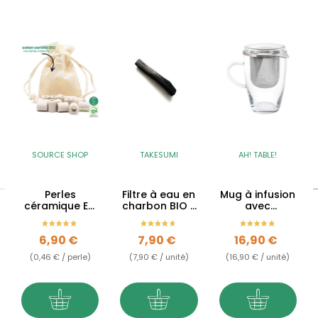
SOURCE SHOP
TAKESUMI
AH! TABLE!
Perles
Filtre à eau en
Mug à infusion
céramique EM
charbon BIO -
avec
purificatrices
Binchotan
couvercle &
d'eau
filtre en inox -
Prix
Prix
Prix
6,90 €
7,90 €
16,90 €
35cl
(0,46 € / perle)
(7,90 € / unité)
(16,90 € / unité)