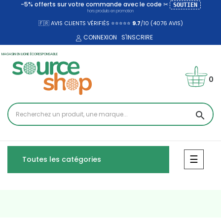
-5% offerts sur votre commande avec le code ✂
SOUTIEN
hors produits en promotion
🇫🇷 AVIS CLIENTS VÉRIFIÉS ⭐⭐⭐⭐⭐
9.7
/10 (4076
AVIS)
CONNEXION
S'INSCRIRE
MAGASIN EN LIGNE ÉCORESPONSABLE
0
search
Bascul
☰
Toutes les catégories