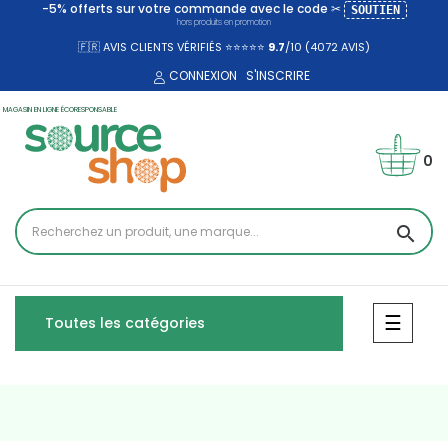
-5% offerts sur votre commande avec le code ✂
SOUTIEN
hors produits en promotion
🇫🇷 AVIS CLIENTS VÉRIFIÉS ⭐⭐⭐⭐⭐
9.7
/10 (4072
AVIS)
CONNEXION
S'INSCRIRE
MAGASIN EN LIGNE ÉCORESPONSABLE
0
search
Bascul
☰
Toutes les catégories