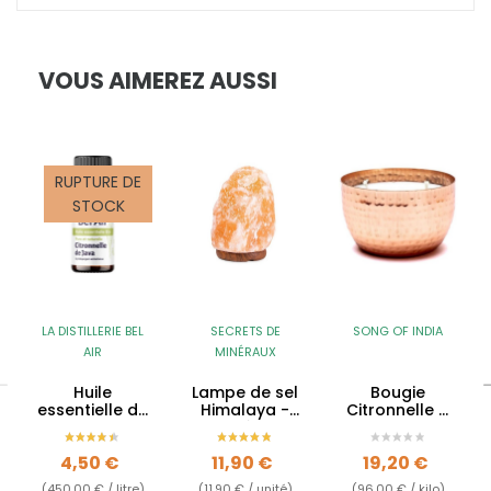
VOUS AIMEREZ AUSSI
RUPTURE DE
STOCK
LA DISTILLERIE BEL
SECRETS DE
SONG OF INDIA
AIR
MINÉRAUX
Huile
Lampe de sel
Bougie
essentielle de
Himalaya -
Citronnelle &
Citronnelle de
1.5kg à 2kg
Lavande -
Java BIO -
Tridosha
Prix
Prix
Prix
4,50 €
11,90 €
19,20 €
10ml
(450,00 € / litre)
(11,90 € / unité)
(96,00 € / kilo)