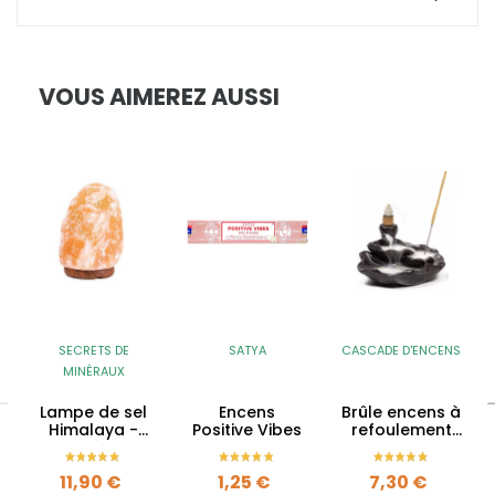
VOUS AIMEREZ AUSSI
SECRETS DE
SATYA
CASCADE D'ENCENS
MINÉRAUX
Lampe de sel
Encens
Brûle encens à
Himalaya -
Positive Vibes
refoulement
1.5kg à 2kg
Lotus en
céramique -
Prix
Prix
Prix
11,90 €
1,25 €
7,30 €
Backflow