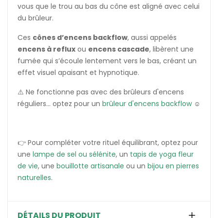
vous que le trou au bas du cône est aligné avec celui
du brûleur.
Ces
cônes d’encens backflow
, aussi appelés
encens à reflux
ou
encens cascade
, libèrent une
fumée qui s’écoule lentement vers le bas, créant un
effet visuel apaisant et hypnotique.
⚠️ Ne fonctionne pas avec des brûleurs d'encens
réguliers... optez pour un
brûleur d'encens backflow
☺️
👉 Pour compléter votre rituel équilibrant, optez pour
une
lampe de sel ou sélénite
, un
tapis de yoga fleur
de vie
, une
bouillotte artisanale
ou un
bijou en pierres
naturelles
.
DÉTAILS DU PRODUIT