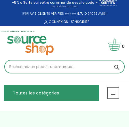
-5% offerts sur votre commande avec le code ✂
SOUTIEN
hors produits en promotion
🇫🇷 AVIS CLIENTS VÉRIFIÉS ⭐⭐⭐⭐⭐
9.7
/10 (4072
AVIS)
CONNEXION
S'INSCRIRE
MAGASIN EN LIGNE ÉCORESPONSABLE
0
search
Bascul
☰
Toutes les catégories