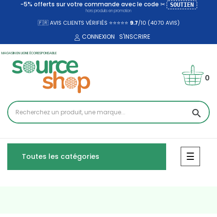
-5% offerts sur votre commande avec le code ✂
SOUTIEN
hors produits en promotion
🇫🇷 AVIS CLIENTS VÉRIFIÉS ⭐⭐⭐⭐⭐
9.7
/10 (4070
AVIS)
CONNEXION
S'INSCRIRE
MAGASIN EN LIGNE ÉCORESPONSABLE
0
search
Bascul
☰
Toutes les catégories