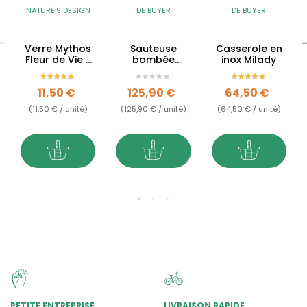
NATURE'S DESIGN
DE BUYER
DE BUYER
Verre Mythos
Sauteuse
Casserole en
Fleur de Vie -
bombée
inox Milady
250ml
Milady en inox
Prix
Prix
Prix
11,50 €
125,90 €
64,50 €
(11,50 € / unité)
(125,90 € / unité)
(64,50 € / unité)
PETITE ENTREPRISE
LIVRAISON RAPIDE