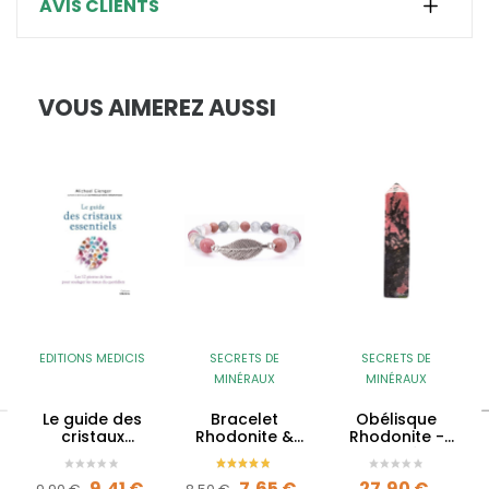
AVIS CLIENTS
VOUS AIMEREZ AUSSI
EDITIONS MEDICIS
SECRETS DE
SECRETS DE
MINÉRAUX
MINÉRAUX
Le guide des
Bracelet
Obélisque
cristaux
Rhodonite &
Rhodonite -
essentiels
Quartz gris -
Qualité A
Plume
Prix de base
Prix
Prix de base
Prix
Prix
9,41 €
7,65 €
27,90 €