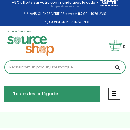
-5% offerts sur votre commande avec le code ✂
SOUTIEN
hors produits en promotion
🇫🇷 AVIS CLIENTS VÉRIFIÉS ⭐⭐⭐⭐⭐
9.7
/10 (4076
AVIS)
CONNEXION
S'INSCRIRE
MAGASIN EN LIGNE ÉCORESPONSABLE
0
search
Bascul
☰
Toutes les catégories