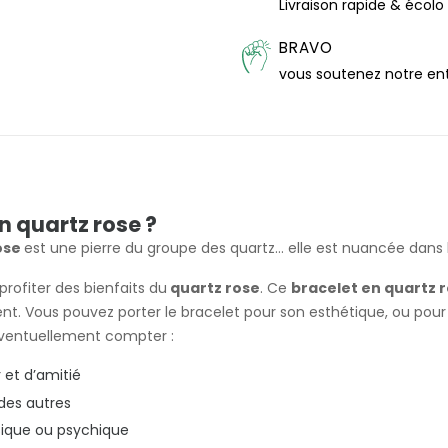
Livraison rapide & écolo
BRAVO
vous soutenez notre en
n quartz rose ?
ose
est une pierre du groupe des quartz... elle est nuancée dans l
rofiter des bienfaits du
quartz rose
. Ce
bracelet en quartz
t. Vous pouvez porter le bracelet pour son esthétique, ou pou
t éventuellement compter :
 et d’amitié
 des autres
sique ou psychique