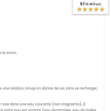
9.7
/10 (4070 avis)
★★★★★
our le 4mm
 une relation, lorsqu'on donne de soi, sans se recharger,
rtz rose dans une eau courante (non stagnante), à
i votre eau est vivante (eau dynamisée, eau de rivière,