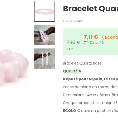
Bracelet Quar
7,11 €
Écono
7,90 €
7,11 € / unité
TTC
Bracelet Quartz Rose
Qualité A
Réputé pour la paix, le resp
Perles de pierre en forme de 
Dimensions : 4mm, 6mm, 8mm
Chaque bracelet est unique !
ÉCOLO ♲
dans un pochon réut