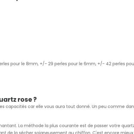
 perles pour le 8mm, +/- 29 perles pour le 6mm, +/- 42 perles p
uartz rose ?
de ses capacités car elle vous aura tout donné. Un peu comme dans
ol chantant. La méthode la plus courante est de passer votre qua
ant de la sécher soigneusement au chiffon. C'est encore mieux s