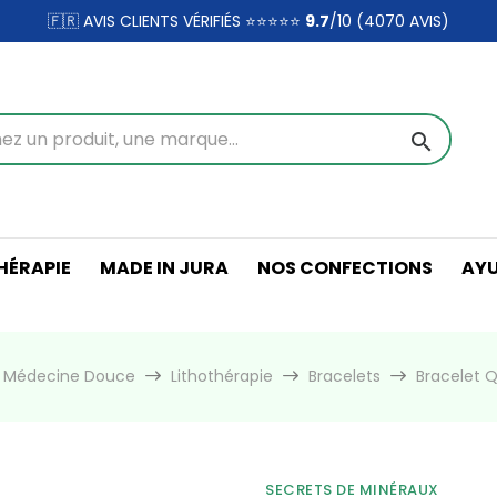
🇫🇷 AVIS CLIENTS VÉRIFIÉS ⭐⭐⭐⭐⭐
9.7
/10 (4070
AVIS)
search
ÉRAPIE
MADE IN JURA
NOS CONFECTIONS
AY
& Médecine Douce
Lithothérapie
Bracelets
Bracelet Q
SECRETS DE MINÉRAUX