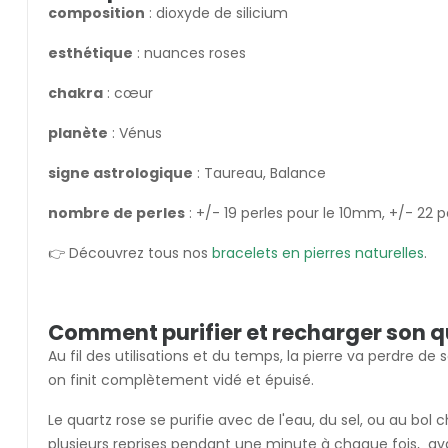
composition
: dioxyde de silicium
esthétique
: nuances roses
chakra
: cœur
planète
: Vénus
signe astrologique
: Taureau, Balance
nombre de perles
: +/- 19 perles pour le 10mm, +/- 22
👉 Découvrez tous nos
bracelets en pierres naturelles
.
Comment purifier et recharger son q
Au fil des utilisations et du temps, la pierre va perdre 
on finit complètement vidé et épuisé.
Le quartz rose se purifie avec de l'eau, du sel, ou au b
plusieurs reprises pendant une minute à chaque fois, av