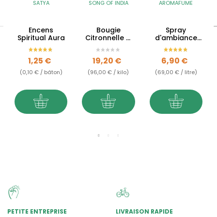
SATYA
SONG OF INDIA
AROMAFUME
Encens
Bougie
Spray
Spiritual Aura
Citronnelle &
d'ambiance
Lavande -
Benjoin -
Tridosha
Conscience
Prix
Prix
Prix
1,25 €
19,20 €
6,90 €
spirituelle
(0,10 € / bâton)
(96,00 € / kilo)
(69,00 € / litre)
PETITE ENTREPRISE
LIVRAISON RAPIDE