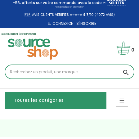
-5% offerts sur votre commande avec le code ✂
SOUTIEN
hors produits en promotion
🇫🇷 AVIS CLIENTS VÉRIFIÉS ⭐⭐⭐⭐⭐
9.7
/10 (4072
AVIS)
CONNEXION
S'INSCRIRE
MAGASIN EN LIGNE ÉCORESPONSABLE
0
search
Bascul
☰
Toutes les catégories